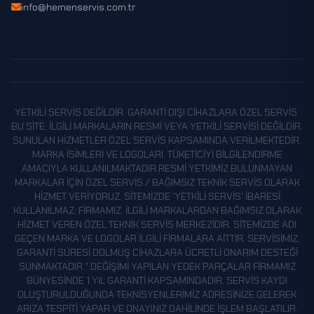
info@hemenservis.com.tr
KARAMAN
KARS
KASTAMONU
KAYSERI
KILIS
YETKILI SERVIS DEĞILDIR. GARANTI DIŞI CIHAZLARA ÖZEL SERVIS.
KIRIKKALE
BU SITE, ILGILI MARKALARIN RESMI VEYA YETKILI SERVISI DEĞILDIR.
SUNULAN HIZMETLER ÖZEL SERVIS KAPSAMINDA VERILMEKTEDIR.
KIRKLARELI
MARKA ISIMLERI VE LOGOLARI, TÜKETICIYI BILGILENDIRME
KIRŞEHIR
AMACIYLA KULLANILMAKTADIR.RESMI YETKIMIZ BULUNMAYAN
MARKALAR IÇIN ÖZEL SERVIS / BAĞIMSIZ TEKNIK SERVIS OLARAK
KOCAELI
HIZMET VERIYORUZ. SITEMIZDE 'YETKILI SERVIS' IBARESI
KULLANILMAZ. FIRMAMIZ, ILGILI MARKALARDAN BAĞIMSIZ OLARAK
KONYA
HIZMET VEREN ÖZEL TEKNIK SERVIS MERKEZIDIR. SITEMIZDE ADI
KÜTAHYA
GEÇEN MARKA VE LOGOLAR ILGILI FIRMALARA AITTIR. SERVISIMIZ,
GARANTI SÜRESI DOLMUŞ CIHAZLARA ÜCRETLI ONARIM DESTEĞI
MALATYA
SUNMAKTADIR." DEĞIŞIMI YAPILAN YEDEK PARÇALAR FIRMAMIZ
MANISA
BÜNYESINDE 1 YIL GARANTI KAPSAMINDADIR. SERVIS KAYDI
OLUŞTURULDUĞUNDA TEKNISYENLERIMIZ ADRESINIZE GELEREK
MARDIN
ARIZA TESPITI YAPAR VE ONAYINIZ DAHILINDE IŞLEM BAŞLATILIR.