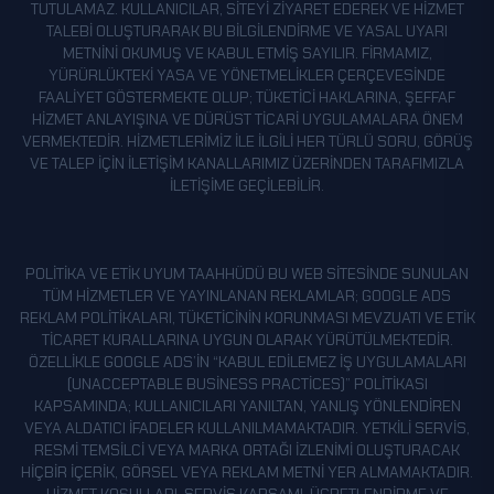
TUTULAMAZ. KULLANICILAR, SITEYI ZIYARET EDEREK VE HIZMET
TALEBI OLUŞTURARAK BU BILGILENDIRME VE YASAL UYARI
METNINI OKUMUŞ VE KABUL ETMIŞ SAYILIR. FIRMAMIZ,
YÜRÜRLÜKTEKI YASA VE YÖNETMELIKLER ÇERÇEVESINDE
FAALIYET GÖSTERMEKTE OLUP; TÜKETICI HAKLARINA, ŞEFFAF
HIZMET ANLAYIŞINA VE DÜRÜST TICARI UYGULAMALARA ÖNEM
VERMEKTEDIR. HIZMETLERIMIZ ILE ILGILI HER TÜRLÜ SORU, GÖRÜŞ
VE TALEP IÇIN ILETIŞIM KANALLARIMIZ ÜZERINDEN TARAFIMIZLA
ILETIŞIME GEÇILEBILIR.
POLITIKA VE ETIK UYUM TAAHHÜDÜ BU WEB SITESINDE SUNULAN
TÜM HIZMETLER VE YAYINLANAN REKLAMLAR; GOOGLE ADS
REKLAM POLITIKALARI, TÜKETICININ KORUNMASI MEVZUATI VE ETIK
TICARET KURALLARINA UYGUN OLARAK YÜRÜTÜLMEKTEDIR.
ÖZELLIKLE GOOGLE ADS’IN “KABUL EDILEMEZ İŞ UYGULAMALARI
(UNACCEPTABLE BUSINESS PRACTICES)” POLITIKASI
KAPSAMINDA; KULLANICILARI YANILTAN, YANLIŞ YÖNLENDIREN
VEYA ALDATICI IFADELER KULLANILMAMAKTADIR. YETKILI SERVIS,
RESMI TEMSILCI VEYA MARKA ORTAĞI IZLENIMI OLUŞTURACAK
HIÇBIR IÇERIK, GÖRSEL VEYA REKLAM METNI YER ALMAMAKTADIR.