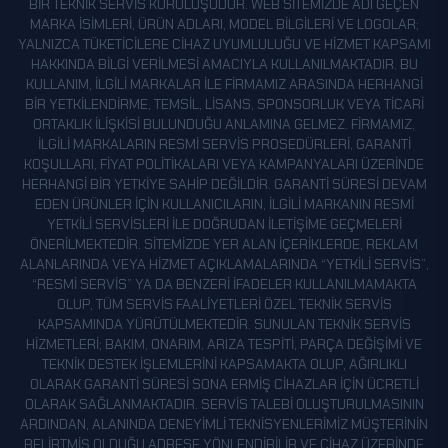
BIR TEKNIK SERVIS KURULUŞUDUR. WEB SITEMIZDE ADI GEÇEN
ŞIRNAK
MARKA ISIMLERI, ÜRÜN ADLARI, MODEL BILGILERI VE LOGOLAR;
YALNIZCA TÜKETICILERE CIHAZ UYUMLULUĞU VE HIZMET KAPSAMI
TEKIRDAĞ
HAKKINDA BILGI VERILMESI AMACIYLA KULLANILMAKTADIR. BU
TOKAT
KULLANIM, ILGILI MARKALAR ILE FIRMAMIZ ARASINDA HERHANGI
BIR YETKILENDIRME, TEMSIL, LISANS, SPONSORLUK VEYA TICARI
TRABZON
ORTAKLIK ILIŞKISI BULUNDUĞU ANLAMINA GELMEZ. FIRMAMIZ,
TUNCELI
ILGILI MARKALARIN RESMI SERVIS PROSEDÜRLERI, GARANTI
KOŞULLARI, FIYAT POLITIKALARI VEYA KAMPANYALARI ÜZERINDE
UŞAK
HERHANGI BIR YETKIYE SAHIP DEĞILDIR. GARANTI SÜRESI DEVAM
EDEN ÜRÜNLER IÇIN KULLANICILARIN, ILGILI MARKANIN RESMI
VAN
YETKILI SERVISLERI ILE DOĞRUDAN ILETIŞIME GEÇMELERI
YALOVA
ÖNERILMEKTEDIR. SITEMIZDE YER ALAN IÇERIKLERDE, REKLAM
ALANLARINDA VEYA HIZMET AÇIKLAMALARINDA “YETKILI SERVIS”,
YOZGAT
“RESMI SERVIS” YA DA BENZERI IFADELER KULLANILMAMAKTA
ZONGULDAK
OLUP, TÜM SERVIS FAALIYETLERI ÖZEL TEKNIK SERVIS
KAPSAMINDA YÜRÜTÜLMEKTEDIR. SUNULAN TEKNIK SERVIS
HIZMETLERI; BAKIM, ONARIM, ARIZA TESPITI, PARÇA DEĞIŞIMI VE
TEKNIK DESTEK IŞLEMLERINI KAPSAMAKTA OLUP, AĞIRLIKLI
OLARAK GARANTI SÜRESI SONA ERMIŞ CIHAZLAR IÇIN ÜCRETLI
OLARAK SAĞLANMAKTADIR. SERVIS TALEBI OLUŞTURULMASININ
ARDINDAN, ALANINDA DENEYIMLI TEKNISYENLERIMIZ MÜŞTERININ
BELIRTMIŞ OLDUĞU ADRESE YÖNLENDIRILIR VE CIHAZ ÜZERINDE