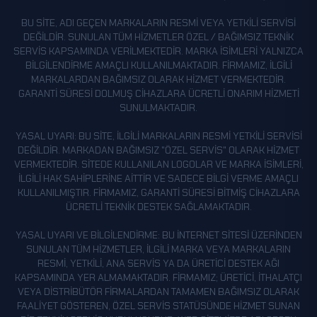
MERSIN
BU SITE, ADI GEÇEN MARKALARIN RESMI VEYA YETKILI SERVISI
MUĞLA
DEĞILDIR. SUNULAN TÜM HIZMETLER ÖZEL / BAĞIMSIZ TEKNIK
SERVIS KAPSAMINDA VERILMEKTEDIR. MARKA ISIMLERI YALNIZCA
MUŞ
BILGILENDIRME AMAÇLI KULLANILMAKTADIR. FIRMAMIZ, ILGILI
NEVŞEHIR
MARKALARDAN BAĞIMSIZ OLARAK HIZMET VERMEKTEDIR.
GARANTI SÜRESI DOLMUŞ CIHAZLARA ÜCRETLI ONARIM HIZMETI
NIĞDE
SUNULMAKTADIR.
ORDU
YASAL UYARI: BU SITE, ILGILI MARKALARIN RESMI YETKILI SERVISI
OSMANIYE
DEĞILDIR. MARKADAN BAĞIMSIZ "ÖZEL SERVIS" OLARAK HIZMET
VERMEKTEDIR. SITEDE KULLANILAN LOGOLAR VE MARKA ISIMLERI,
RIZE
ILGILI HAK SAHIPLERINE AITTIR VE SADECE BILGI VERME AMAÇLI
SAKARYA
KULLANILMIŞTIR. FIRMAMIZ, GARANTI SÜRESI BITMIŞ CIHAZLARA
ÜCRETLI TEKNIK DESTEK SAĞLAMAKTADIR.
SAMSUN
YASAL UYARI VE BILGILENDIRME: BU INTERNET SITESI ÜZERINDEN
ŞANLIURFA
SUNULAN TÜM HIZMETLER, ILGILI MARKA VEYA MARKALARIN
SIIRT
RESMI, YETKILI, ANA SERVIS YA DA ÜRETICI DESTEK AĞI
KAPSAMINDA YER ALMAMAKTADIR. FIRMAMIZ; ÜRETICI, ITHALATÇI
SINOP
VEYA DISTRIBÜTÖR FIRMALARDAN TAMAMEN BAĞIMSIZ OLARAK
SIVAS
FAALIYET GÖSTEREN, ÖZEL SERVIS STATÜSÜNDE HIZMET SUNAN