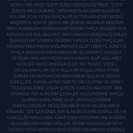
DETAYLI BIR ARIZA TESPIT SÜRECI GERÇEKLEŞTIRILIR. TESPIT
EDILEN ARIZA DURUMU, YAPILMASI PLANLANAN IŞLEMLER,
KULLANILACAK YEDEK PARÇALAR VE TOPLAM HIZMET BEDELI,
MÜŞTERIYE AÇIK VE ŞEFFAF BIR ŞEKILDE BILDIRILIR. MÜŞTERI
ONAYI ALINMADAN HERHANGI BIR ONARIM, PARÇA DEĞIŞIMI VEYA
MÜDAHALEDE BULUNULMAZ. ONAYLANARAK GERÇEKLEŞTIRILEN
IŞLEMLER KAPSAMINDA DEĞIŞIMI YAPILAN YEDEK PARÇALAR,
FIRMAMIZ TARAFINDAN SAĞLANMAKTA OLUP, 1 (BIR) YIL SÜREYLE
PARÇA GARANTISI KAPSAMINDADIR. BU GARANTI, YALNIZCA
DEĞIŞIMI YAPILAN PARÇAYI KAPSAMAKTA OLUP; KULLANICI
HATALARI, HARICI MÜDAHALELER, SIVI TEMASI, VOLTAJ
DALGALANMALARI VEYA KULLANIM KOŞULLARINA AYKIRI
DURUMLARI KAPSAM DIŞI BIRAKABILIR. İŞÇILIK VE SERVIS
SÜREÇLERI, YÜRÜRLÜKTEKI TÜKETICI MEVZUATINA VE HIZMET
SÖZLEŞMELERINE UYGUN ŞEKILDE YÜRÜTÜLMEKTEDIR. WEB
SITEMIZDE YER ALAN TÜM IÇERIKLER, BILGILENDIRME AMAÇLI
OLARAK HAZIRLANMIŞ OLUP; ZAMAN IÇERISINDE
GÜNCELLENEBILIR, DEĞIŞTIRILEBILIR VEYA KALDIRILABILIR.
FIRMAMIZ, SITE IÇERIĞINDE YER ALAN BILGILERIN DOĞRULUĞU VE
GÜNCELLIĞI KONUSUNDA AZAMI ÖZENI GÖSTERMESINE RAĞMEN,
OLUŞABILECEK YAZIM HATALARI, TEKNIK AKSAKLIKLAR VEYA
ÜÇÜNCÜ TARAF KAYNAKLI BILGI DEĞIŞIKLIKLERINDEN SORUMLU