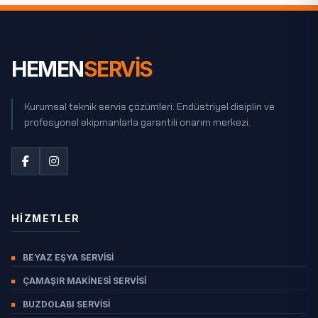
BILECIK
BINGÖL
BITLIS
HEMEN
SERVİS
BOLU
BURDUR
Kurumsal teknik servis çözümleri. Endüstriyel disiplin ve
profesyonel ekipmanlarla garantili onarım merkezi.
BURSA
ÇANAKKALE
ÇANKIRI
ÇORUM
DENIZLI
HIZMETLER
DIYARBAKIR
BEYAZ EŞYA SERVISI
DÜZCE
ÇAMAŞIR MAKINESI SERVISI
EDIRNE
BUZDOLABI SERVISI
ELAZIĞ