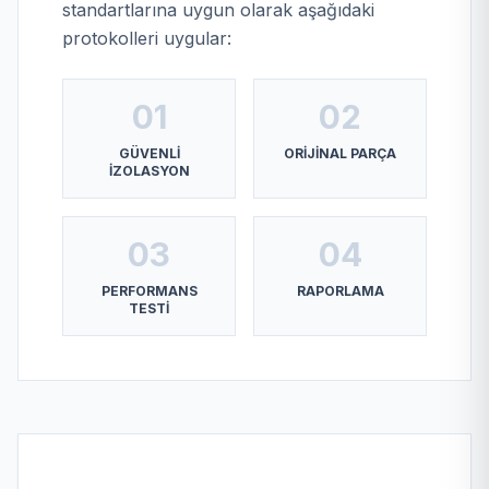
standartlarına uygun olarak aşağıdaki
protokolleri uygular:
01
02
GÜVENLI
ORIJINAL PARÇA
İZOLASYON
03
04
PERFORMANS
RAPORLAMA
TESTI