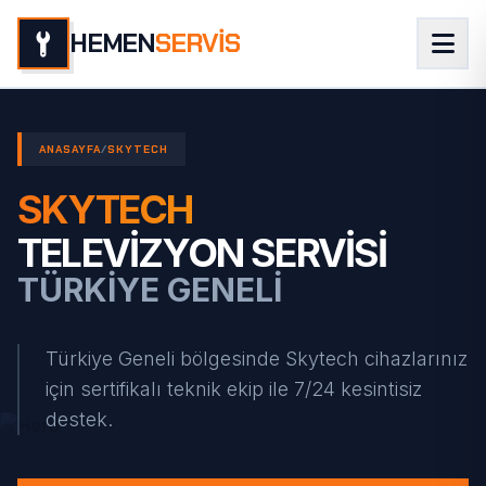
HEMEN
SERVİS
ANASAYFA
/
SKYTECH
SKYTECH
TELEVIZYON SERVISI
TÜRKIYE GENELI
Türkiye Geneli bölgesinde Skytech cihazlarınız
için sertifikalı teknik ekip ile 7/24 kesintisiz
destek.