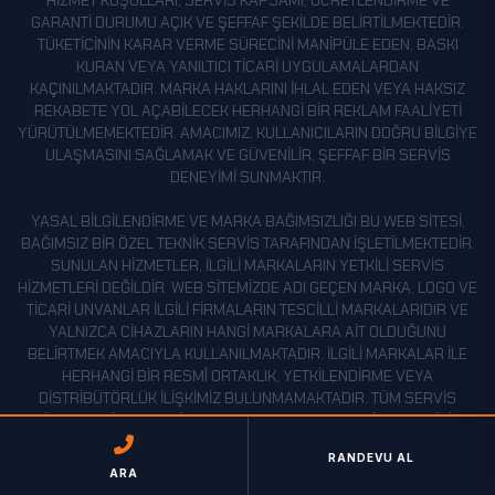
HIZMET KOŞULLARI, SERVIS KAPSAMI, ÜCRETLENDIRME VE
GARANTI DURUMU AÇIK VE ŞEFFAF ŞEKILDE BELIRTILMEKTEDIR.
TÜKETICININ KARAR VERME SÜRECINI MANIPÜLE EDEN, BASKI
KURAN VEYA YANILTICI TICARI UYGULAMALARDAN
KAÇINILMAKTADIR. MARKA HAKLARINI IHLAL EDEN VEYA HAKSIZ
REKABETE YOL AÇABILECEK HERHANGI BIR REKLAM FAALIYETI
YÜRÜTÜLMEMEKTEDIR. AMACIMIZ, KULLANICILARIN DOĞRU BILGIYE
ULAŞMASINI SAĞLAMAK VE GÜVENILIR, ŞEFFAF BIR SERVIS
DENEYIMI SUNMAKTIR.
YASAL BILGILENDIRME VE MARKA BAĞIMSIZLIĞI BU WEB SITESI,
BAĞIMSIZ BIR ÖZEL TEKNIK SERVIS TARAFINDAN IŞLETILMEKTEDIR.
SUNULAN HIZMETLER, ILGILI MARKALARIN YETKILI SERVIS
HIZMETLERI DEĞILDIR. WEB SITEMIZDE ADI GEÇEN MARKA, LOGO VE
TICARI UNVANLAR ILGILI FIRMALARIN TESCILLI MARKALARIDIR VE
YALNIZCA CIHAZLARIN HANGI MARKALARA AIT OLDUĞUNU
BELIRTMEK AMACIYLA KULLANILMAKTADIR. İLGILI MARKALAR ILE
HERHANGI BIR RESMÎ ORTAKLIK, YETKILENDIRME VEYA
DISTRIBÜTÖRLÜK ILIŞKIMIZ BULUNMAMAKTADIR. TÜM SERVIS
HIZMETLERI, GARANTI KAPSAMI DIŞINDA KALAN CIHAZLAR IÇIN
SUNULMAKTA OLUP, KULLANICILAR BU KONUDA AÇIK VE ŞEFFAF
RANDEVU AL
ŞEKILDE BILGILENDIRILMEKTEDIR. GOOGLE ADS REKLAM
ARA
POLITIKALARI, TÜKETICI MEVZUATI VE HAKSIZ REKABET