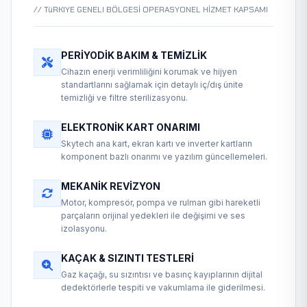
// TüRKIYE GENELI BÖLGESİ OPERASYONEL HİZMET KAPSAMI
PERIYODIK BAKIM & TEMIZLIK
Cihazın enerji verimliliğini korumak ve hijyen
standartlarını sağlamak için detaylı iç/dış ünite
temizliği ve filtre sterilizasyonu.
ELEKTRONIK KART ONARIMI
Skytech ana kart, ekran kartı ve inverter kartların
komponent bazlı onarımı ve yazılım güncellemeleri.
MEKANIK REVIZYON
Motor, kompresör, pompa ve rulman gibi hareketli
parçaların orijinal yedekleri ile değişimi ve ses
izolasyonu.
KAÇAK & SIZINTI TESTLERI
Gaz kaçağı, su sızıntısı ve basınç kayıplarının dijital
dedektörlerle tespiti ve vakumlama ile giderilmesi.