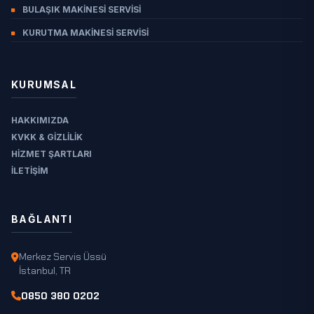
BULAŞIK MAKINESI SERVISI
ERZINCAN
ERZURUM
KURUTMA MAKINESI SERVISI
ESKIŞEHIR
GAZIANTEP
KURUMSAL
GIRESUN
HAKKIMIZDA
GÜMÜŞHANE
KVKK & GIZLILIK
HAKKARI
HIZMET ŞARTLARI
HATAY
İLETIŞIM
IĞDIR
ISPARTA
BAĞLANTI
İSTANBUL
Merkez Servis Üssü
İZMIR
İstanbul, TR
KAHRAMANMARAŞ
0850 380 0202
KARABÜK