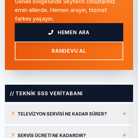
Geneli bölgesinde Skytech cihazlarınız
emin ellerde. Hemen arayın, hizmet
farkını yaşayın.
HEMEN ARA
RANDEVU AL
// TEKNİK SSS VERİTABANI
TELEVIZYON SERVISI NE KADAR SÜRER?
SERVIS ÜCRETI NE KADARDIR?