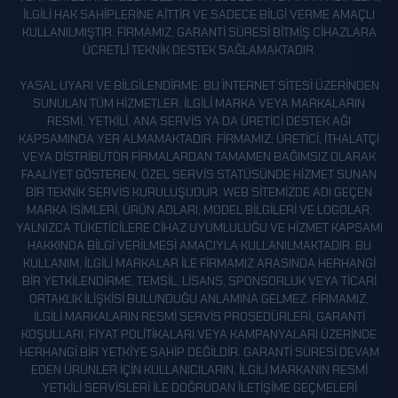
KOCADERE
ILGILI HAK SAHIPLERINE AITTIR VE SADECE BILGI VERME AMAÇLI
KUŞLUK
KULLANILMIŞTIR. FIRMAMIZ, GARANTI SÜRESI BITMIŞ CIHAZLARA
ÜCRETLI TEKNIK DESTEK SAĞLAMAKTADIR.
OĞLUDERE
YASAL UYARI VE BILGILENDIRME: BU INTERNET SITESI ÜZERINDEN
ÖZEN
SUNULAN TÜM HIZMETLER, ILGILI MARKA VEYA MARKALARIN
SADAK
RESMI, YETKILI, ANA SERVIS YA DA ÜRETICI DESTEK AĞI
KAPSAMINDA YER ALMAMAKTADIR. FIRMAMIZ; ÜRETICI, ITHALATÇI
SALÖR
VEYA DISTRIBÜTÖR FIRMALARDAN TAMAMEN BAĞIMSIZ OLARAK
SARIŞEYH
FAALIYET GÖSTEREN, ÖZEL SERVIS STATÜSÜNDE HIZMET SUNAN
BIR TEKNIK SERVIS KURULUŞUDUR. WEB SITEMIZDE ADI GEÇEN
SÖKMEN
MARKA ISIMLERI, ÜRÜN ADLARI, MODEL BILGILERI VE LOGOLAR;
YALNIZCA TÜKETICILERE CIHAZ UYUMLULUĞU VE HIZMET KAPSAMI
SÜTVEREN
HAKKINDA BILGI VERILMESI AMACIYLA KULLANILMAKTADIR. BU
ŞENOL
KULLANIM, ILGILI MARKALAR ILE FIRMAMIZ ARASINDA HERHANGI
BIR YETKILENDIRME, TEMSIL, LISANS, SPONSORLUK VEYA TICARI
TÜYLÜ
ORTAKLIK ILIŞKISI BULUNDUĞU ANLAMINA GELMEZ. FIRMAMIZ,
UZUNPINAR
ILGILI MARKALARIN RESMI SERVIS PROSEDÜRLERI, GARANTI
KOŞULLARI, FIYAT POLITIKALARI VEYA KAMPANYALARI ÜZERINDE
YARBAŞI
HERHANGI BIR YETKIYE SAHIP DEĞILDIR. GARANTI SÜRESI DEVAM
EDEN ÜRÜNLER IÇIN KULLANICILARIN, ILGILI MARKANIN RESMI
YENIKÖY
YETKILI SERVISLERI ILE DOĞRUDAN ILETIŞIME GEÇMELERI