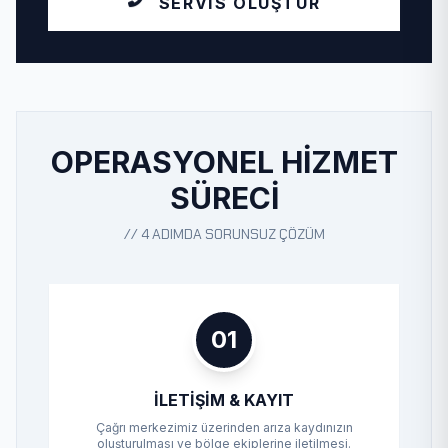
SERVIS OLUŞTUR
OPERASYONEL HIZMET
SÜRECI
// 4 ADIMDA SORUNSUZ ÇÖZÜM
01
İLETIŞIM & KAYIT
Çağrı merkezimiz üzerinden arıza kaydınızın
oluşturulması ve bölge ekiplerine iletilmesi.