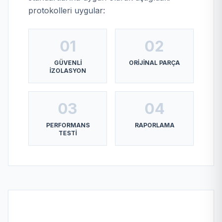
protokolleri uygular:
01
02
GÜVENLI
ORIJINAL PARÇA
İZOLASYON
03
04
PERFORMANS
RAPORLAMA
TESTI