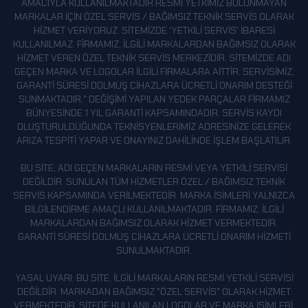
GÜNBATUR
AMACIYLA KULLANILMAKTADIR.RESMI YETKIMIZ BULUNMAYAN
MARKALAR IÇIN ÖZEL SERVIS / BAĞIMSIZ TEKNIK SERVIS OLARAK
GÜNEYCE
HIZMET VERIYORUZ. SITEMIZDE 'YETKILI SERVIS' IBARESI
KULLANILMAZ. FIRMAMIZ, ILGILI MARKALARDAN BAĞIMSIZ OLARAK
GÜZELCE
HIZMET VEREN ÖZEL TEKNIK SERVIS MERKEZIDIR. SITEMIZDE ADI
HACIGIL
GEÇEN MARKA VE LOGOLAR ILGILI FIRMALARA AITTIR. SERVISIMIZ,
GARANTI SÜRESI DOLMUŞ CIHAZLARA ÜCRETLI ONARIM DESTEĞI
KARAÇAYIR
SUNMAKTADIR." DEĞIŞIMI YAPILAN YEDEK PARÇALAR FIRMAMIZ
KARAKOYUNLU
BÜNYESINDE 1 YIL GARANTI KAPSAMINDADIR. SERVIS KAYDI
OLUŞTURULDUĞUNDA TEKNISYENLERIMIZ ADRESINIZE GELEREK
KAŞ
ARIZA TESPITI YAPAR VE ONAYINIZ DAHILINDE IŞLEM BAŞLATILIR.
KAZANPINAR
BU SITE, ADI GEÇEN MARKALARIN RESMI VEYA YETKILI SERVISI
KILIÇTA
DEĞILDIR. SUNULAN TÜM HIZMETLER ÖZEL / BAĞIMSIZ TEKNIK
SERVIS KAPSAMINDA VERILMEKTEDIR. MARKA ISIMLERI YALNIZCA
KINALI
BILGILENDIRME AMAÇLI KULLANILMAKTADIR. FIRMAMIZ, ILGILI
KIZILCA
MARKALARDAN BAĞIMSIZ OLARAK HIZMET VERMEKTEDIR.
GARANTI SÜRESI DOLMUŞ CIHAZLARA ÜCRETLI ONARIM HIZMETI
KÖMÜR
SUNULMAKTADIR.
KONAK
YASAL UYARI: BU SITE, ILGILI MARKALARIN RESMI YETKILI SERVISI
KOYUNÖREN
DEĞILDIR. MARKADAN BAĞIMSIZ "ÖZEL SERVIS" OLARAK HIZMET
VERMEKTEDIR. SITEDE KULLANILAN LOGOLAR VE MARKA ISIMLERI,