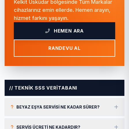
Kelkit Üsküdar bölgesinde Tüm Markalar
cihazlarınız emin ellerde. Hemen arayın,
hizmet farkını yaşayın.
HEMEN ARA
RANDEVU AL
// TEKNİK SSS VERİTABANI
BEYAZ EŞYA SERVISI NE KADAR SÜRER?
SERVIS ÜCRETI NE KADARDIR?