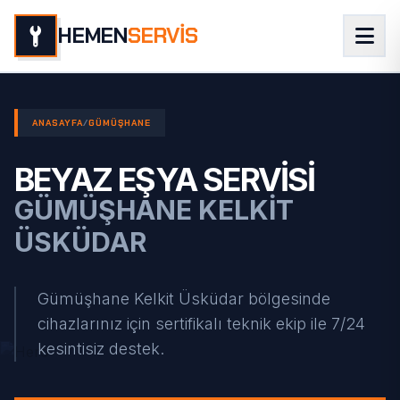
HEMEN
SERVİS
ANASAYFA
/
GÜMÜŞHANE
BEYAZ EŞYA SERVISI
GÜMÜŞHANE KELKIT
ÜSKÜDAR
Gümüşhane Kelkit Üsküdar bölgesinde
cihazlarınız için sertifikalı teknik ekip ile 7/24
kesintisiz destek.