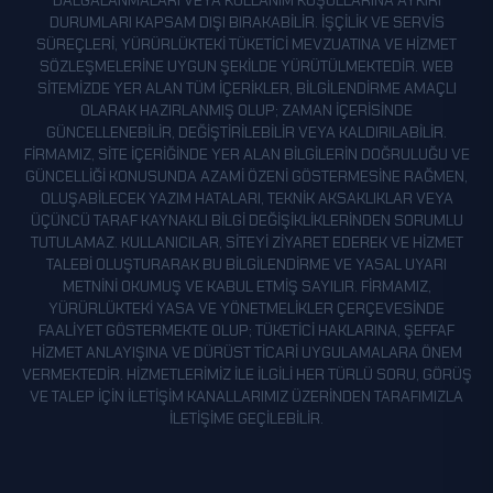
DALGALANMALARI VEYA KULLANIM KOŞULLARINA AYKIRI
DURUMLARI KAPSAM DIŞI BIRAKABILIR. İŞÇILIK VE SERVIS
SÜREÇLERI, YÜRÜRLÜKTEKI TÜKETICI MEVZUATINA VE HIZMET
SÖZLEŞMELERINE UYGUN ŞEKILDE YÜRÜTÜLMEKTEDIR. WEB
SITEMIZDE YER ALAN TÜM IÇERIKLER, BILGILENDIRME AMAÇLI
OLARAK HAZIRLANMIŞ OLUP; ZAMAN IÇERISINDE
GÜNCELLENEBILIR, DEĞIŞTIRILEBILIR VEYA KALDIRILABILIR.
FIRMAMIZ, SITE IÇERIĞINDE YER ALAN BILGILERIN DOĞRULUĞU VE
GÜNCELLIĞI KONUSUNDA AZAMI ÖZENI GÖSTERMESINE RAĞMEN,
OLUŞABILECEK YAZIM HATALARI, TEKNIK AKSAKLIKLAR VEYA
ÜÇÜNCÜ TARAF KAYNAKLI BILGI DEĞIŞIKLIKLERINDEN SORUMLU
TUTULAMAZ. KULLANICILAR, SITEYI ZIYARET EDEREK VE HIZMET
TALEBI OLUŞTURARAK BU BILGILENDIRME VE YASAL UYARI
METNINI OKUMUŞ VE KABUL ETMIŞ SAYILIR. FIRMAMIZ,
YÜRÜRLÜKTEKI YASA VE YÖNETMELIKLER ÇERÇEVESINDE
FAALIYET GÖSTERMEKTE OLUP; TÜKETICI HAKLARINA, ŞEFFAF
HIZMET ANLAYIŞINA VE DÜRÜST TICARI UYGULAMALARA ÖNEM
VERMEKTEDIR. HIZMETLERIMIZ ILE ILGILI HER TÜRLÜ SORU, GÖRÜŞ
VE TALEP IÇIN ILETIŞIM KANALLARIMIZ ÜZERINDEN TARAFIMIZLA
ILETIŞIME GEÇILEBILIR.