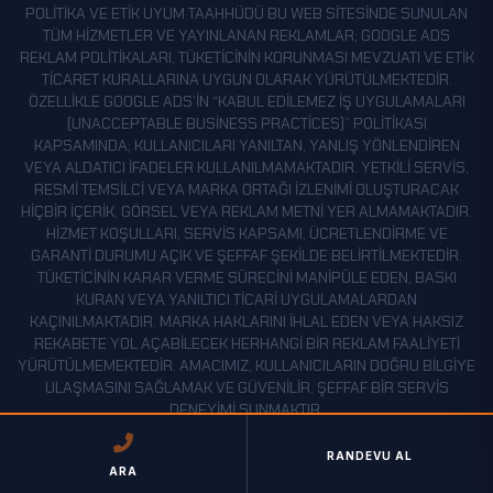
POLITIKA VE ETIK UYUM TAAHHÜDÜ BU WEB SITESINDE SUNULAN
TÜM HIZMETLER VE YAYINLANAN REKLAMLAR; GOOGLE ADS
REKLAM POLITIKALARI, TÜKETICININ KORUNMASI MEVZUATI VE ETIK
TICARET KURALLARINA UYGUN OLARAK YÜRÜTÜLMEKTEDIR.
ÖZELLIKLE GOOGLE ADS’IN “KABUL EDILEMEZ İŞ UYGULAMALARI
(UNACCEPTABLE BUSINESS PRACTICES)” POLITIKASI
KAPSAMINDA; KULLANICILARI YANILTAN, YANLIŞ YÖNLENDIREN
VEYA ALDATICI IFADELER KULLANILMAMAKTADIR. YETKILI SERVIS,
RESMI TEMSILCI VEYA MARKA ORTAĞI IZLENIMI OLUŞTURACAK
HIÇBIR IÇERIK, GÖRSEL VEYA REKLAM METNI YER ALMAMAKTADIR.
HIZMET KOŞULLARI, SERVIS KAPSAMI, ÜCRETLENDIRME VE
GARANTI DURUMU AÇIK VE ŞEFFAF ŞEKILDE BELIRTILMEKTEDIR.
TÜKETICININ KARAR VERME SÜRECINI MANIPÜLE EDEN, BASKI
KURAN VEYA YANILTICI TICARI UYGULAMALARDAN
KAÇINILMAKTADIR. MARKA HAKLARINI IHLAL EDEN VEYA HAKSIZ
REKABETE YOL AÇABILECEK HERHANGI BIR REKLAM FAALIYETI
YÜRÜTÜLMEMEKTEDIR. AMACIMIZ, KULLANICILARIN DOĞRU BILGIYE
ULAŞMASINI SAĞLAMAK VE GÜVENILIR, ŞEFFAF BIR SERVIS
DENEYIMI SUNMAKTIR.
YASAL BILGILENDIRME VE MARKA BAĞIMSIZLIĞI BU WEB SITESI,
RANDEVU AL
ARA
BAĞIMSIZ BIR ÖZEL TEKNIK SERVIS TARAFINDAN IŞLETILMEKTEDIR.