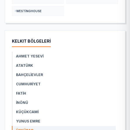
WESTINGHOUSE
KELKIT BÖLGELERİ
AHMET YESEVI
ATATÜRK
BAHÇELIEVLER
CUMHURIYET
FATIH
İNÖNÜ
KÜÇÜKCAMI
YUNUS EMRE