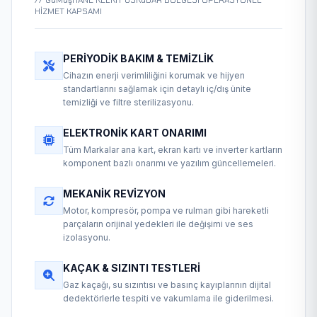
// GüMüşHANE KELKIT ÜSKüDAR BÖLGESİ OPERASYONEL
HİZMET KAPSAMI
PERIYODIK BAKIM & TEMIZLIK
Cihazın enerji verimliliğini korumak ve hijyen
standartlarını sağlamak için detaylı iç/dış ünite
temizliği ve filtre sterilizasyonu.
ELEKTRONIK KART ONARIMI
Tüm Markalar ana kart, ekran kartı ve inverter kartların
komponent bazlı onarımı ve yazılım güncellemeleri.
MEKANIK REVIZYON
Motor, kompresör, pompa ve rulman gibi hareketli
parçaların orijinal yedekleri ile değişimi ve ses
izolasyonu.
KAÇAK & SIZINTI TESTLERI
Gaz kaçağı, su sızıntısı ve basınç kayıplarının dijital
dedektörlerle tespiti ve vakumlama ile giderilmesi.