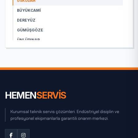
ÜSKÜDAR
BÜYÜKCAMI
DEREYÜZ
GÜMÜŞGÖZE
ÜNLÜPINAR
ÖĞÜTLÜ
SÖĞÜTLÜ
AĞIL
AKSÖĞÜT
ALACAT
HEMEN
SERVİS
AŞAĞI ÖZLÜCE
AŞAĞI SIVRI
Kurumsal teknik servis çözümleri. Endüstriyel disiplin ve
profesyonel ekipmanlarla garantili onarım merkezi.
AYDINLAR
AZIZ