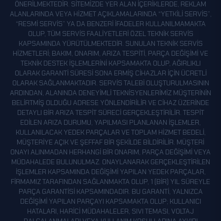
YENIYOL
ÖNERILMEKTEDIR. SITEMIZDE YER ALAN IÇERIKLERDE, REKLAM
ALANLARINDA VEYA HIZMET AÇIKLAMALARINDA “YETKILI SERVIS”,
YEŞILOVA
“RESMI SERVIS” YA DA BENZERI IFADELER KULLANILMAMAKTA
YEŞILYURT
OLUP, TÜM SERVIS FAALIYETLERI ÖZEL TEKNIK SERVIS
KAPSAMINDA YÜRÜTÜLMEKTEDIR. SUNULAN TEKNIK SERVIS
YEŞILPINAR
HIZMETLERI; BAKIM, ONARIM, ARIZA TESPITI, PARÇA DEĞIŞIMI VE
TEKNIK DESTEK IŞLEMLERINI KAPSAMAKTA OLUP, AĞIRLIKLI
YOLCU
OLARAK GARANTI SÜRESI SONA ERMIŞ CIHAZLAR IÇIN ÜCRETLI
YUKARI ÖZLÜCE
OLARAK SAĞLANMAKTADIR. SERVIS TALEBI OLUŞTURULMASININ
ARDINDAN, ALANINDA DENEYIMLI TEKNISYENLERIMIZ MÜŞTERININ
BELIRTMIŞ OLDUĞU ADRESE YÖNLENDIRILIR VE CIHAZ ÜZERINDE
DETAYLI BIR ARIZA TESPIT SÜRECI GERÇEKLEŞTIRILIR. TESPIT
EDILEN ARIZA DURUMU, YAPILMASI PLANLANAN IŞLEMLER,
KULLANILACAK YEDEK PARÇALAR VE TOPLAM HIZMET BEDELI,
MÜŞTERIYE AÇIK VE ŞEFFAF BIR ŞEKILDE BILDIRILIR. MÜŞTERI
ONAYI ALINMADAN HERHANGI BIR ONARIM, PARÇA DEĞIŞIMI VEYA
MÜDAHALEDE BULUNULMAZ. ONAYLANARAK GERÇEKLEŞTIRILEN
IŞLEMLER KAPSAMINDA DEĞIŞIMI YAPILAN YEDEK PARÇALAR,
FIRMAMIZ TARAFINDAN SAĞLANMAKTA OLUP, 1 (BIR) YIL SÜREYLE
PARÇA GARANTISI KAPSAMINDADIR. BU GARANTI, YALNIZCA
DEĞIŞIMI YAPILAN PARÇAYI KAPSAMAKTA OLUP; KULLANICI
HATALARI, HARICI MÜDAHALELER, SIVI TEMASI, VOLTAJ