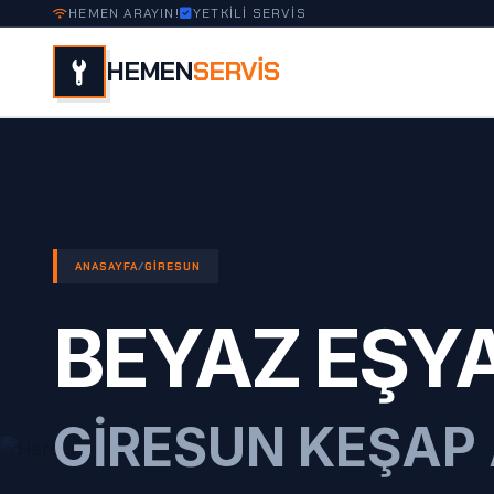
HEMEN ARAYIN!
YETKİLİ SERVİS
HEMEN
SERVİS
ANASAYFA
/
GIRESUN
BEYAZ EŞYA
GIRESUN KEŞA