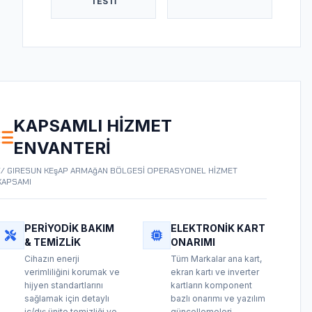
TESTI
KAPSAMLI HIZMET
ENVANTERI
// GIRESUN KEşAP ARMAğAN BÖLGESİ OPERASYONEL HİZMET
KAPSAMI
PERIYODIK BAKIM
ELEKTRONIK KART
& TEMIZLIK
ONARIMI
Cihazın enerji
Tüm Markalar ana kart,
verimliliğini korumak ve
ekran kartı ve inverter
hijyen standartlarını
kartların komponent
sağlamak için detaylı
bazlı onarımı ve yazılım
iç/dış ünite temizliği ve
güncellemeleri.