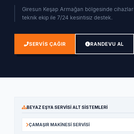
Giresun Keşap Armağan bölgesinde cihazlarınız
teknik ekip ile 7/24 kesintisiz destek.
SERVIS ÇAĞIR
RANDEVU AL
BEYAZ EŞYA SERVISI ALT SISTEMLERI
ÇAMAŞIR MAKINESI SERVISI