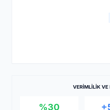
VERIMLILIK V
%30
+5