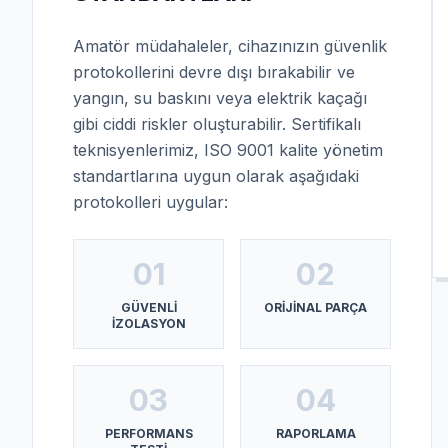
Amatör müdahaleler, cihazınızın güvenlik
protokollerini devre dışı bırakabilir ve
yangın, su baskını veya elektrik kaçağı
gibi ciddi riskler oluşturabilir. Sertifikalı
teknisyenlerimiz, ISO 9001 kalite yönetim
standartlarına uygun olarak aşağıdaki
protokolleri uygular:
01
02
GÜVENLI
ORIJINAL PARÇA
İZOLASYON
03
04
PERFORMANS
RAPORLAMA