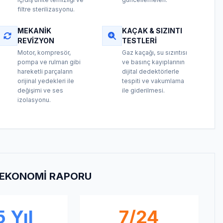
filtre sterilizasyonu.
MEKANIK
KAÇAK & SIZINTI
REVIZYON
TESTLERI
Motor, kompresör,
Gaz kaçağı, su sızıntısı
pompa ve rulman gibi
ve basınç kayıplarının
hareketli parçaların
dijital dedektörlerle
orijinal yedekleri ile
tespiti ve vakumlama
değişimi ve ses
ile giderilmesi.
izolasyonu.
E EKONOMI RAPORU
 Yıl
7/24