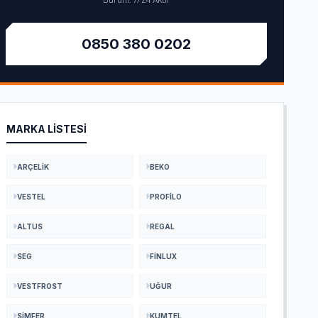
Durum: 7/24 Aktif
0850 380 0202
MARKA LISTESI
ARÇELIK
BEKO
VESTEL
PROFILO
ALTUS
REGAL
SEG
FINLUX
VESTFROST
UĞUR
SIMFER
KUMTEL