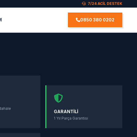
7/24 ACİL DESTEK
M
0850 380 0202
S
dahale
GARANTILI
1 Yıl Parça Garantisi