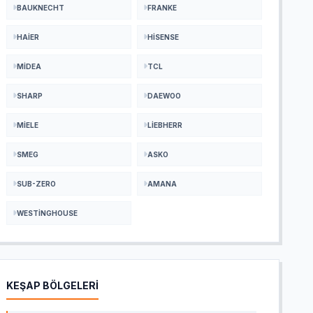
BAUKNECHT
FRANKE
HAIER
HISENSE
MIDEA
TCL
SHARP
DAEWOO
MIELE
LIEBHERR
SMEG
ASKO
SUB-ZERO
AMANA
WESTINGHOUSE
KEŞAP BÖLGELERİ