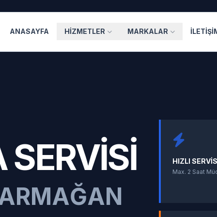
ANASAYFA
HIZMETLER
MARKALAR
İLETIŞI
 SERVISI
HIZLI SERVI
Max. 2 Saat Mü
P ARMAĞAN