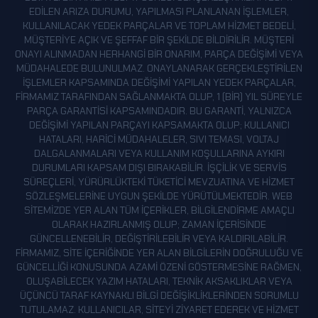
EDILEN ARIZA DURUMU, YAPILMASI PLANLANAN IŞLEMLER,
KULLANILACAK YEDEK PARÇALAR VE TOPLAM HIZMET BEDELI,
MÜŞTERIYE AÇIK VE ŞEFFAF BIR ŞEKILDE BILDIRILIR. MÜŞTERI
ONAYI ALINMADAN HERHANGI BIR ONARIM, PARÇA DEĞIŞIMI VEYA
MÜDAHALEDE BULUNULMAZ. ONAYLANARAK GERÇEKLEŞTIRILEN
IŞLEMLER KAPSAMINDA DEĞIŞIMI YAPILAN YEDEK PARÇALAR,
FIRMAMIZ TARAFINDAN SAĞLANMAKTA OLUP, 1 (BIR) YIL SÜREYLE
PARÇA GARANTISI KAPSAMINDADIR. BU GARANTI, YALNIZCA
DEĞIŞIMI YAPILAN PARÇAYI KAPSAMAKTA OLUP; KULLANICI
HATALARI, HARICI MÜDAHALELER, SIVI TEMASI, VOLTAJ
DALGALANMALARI VEYA KULLANIM KOŞULLARINA AYKIRI
DURUMLARI KAPSAM DIŞI BIRAKABILIR. İŞÇILIK VE SERVIS
SÜREÇLERI, YÜRÜRLÜKTEKI TÜKETICI MEVZUATINA VE HIZMET
SÖZLEŞMELERINE UYGUN ŞEKILDE YÜRÜTÜLMEKTEDIR. WEB
SITEMIZDE YER ALAN TÜM IÇERIKLER, BILGILENDIRME AMAÇLI
OLARAK HAZIRLANMIŞ OLUP; ZAMAN IÇERISINDE
GÜNCELLENEBILIR, DEĞIŞTIRILEBILIR VEYA KALDIRILABILIR.
FIRMAMIZ, SITE IÇERIĞINDE YER ALAN BILGILERIN DOĞRULUĞU VE
GÜNCELLIĞI KONUSUNDA AZAMI ÖZENI GÖSTERMESINE RAĞMEN,
OLUŞABILECEK YAZIM HATALARI, TEKNIK AKSAKLIKLAR VEYA
ÜÇÜNCÜ TARAF KAYNAKLI BILGI DEĞIŞIKLIKLERINDEN SORUMLU
TUTULAMAZ. KULLANICILAR, SITEYI ZIYARET EDEREK VE HIZMET