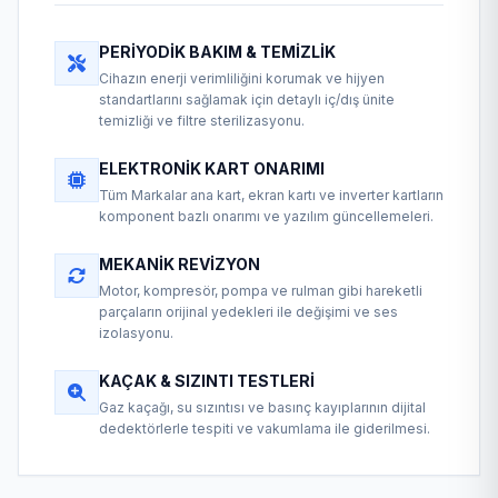
PERIYODIK BAKIM & TEMIZLIK
Cihazın enerji verimliliğini korumak ve hijyen
standartlarını sağlamak için detaylı iç/dış ünite
temizliği ve filtre sterilizasyonu.
ELEKTRONIK KART ONARIMI
Tüm Markalar ana kart, ekran kartı ve inverter kartların
komponent bazlı onarımı ve yazılım güncellemeleri.
MEKANIK REVIZYON
Motor, kompresör, pompa ve rulman gibi hareketli
parçaların orijinal yedekleri ile değişimi ve ses
izolasyonu.
KAÇAK & SIZINTI TESTLERI
Gaz kaçağı, su sızıntısı ve basınç kayıplarının dijital
dedektörlerle tespiti ve vakumlama ile giderilmesi.