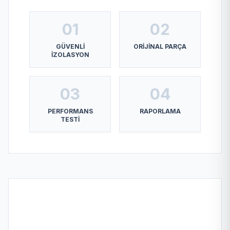
01
02
GÜVENLI
ORIJINAL PARÇA
İZOLASYON
03
04
PERFORMANS
RAPORLAMA
TESTI