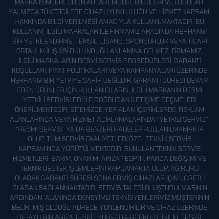
MARKA ISIMLERI, ÜRÜN ADLARI, MODEL BILGILERI VE LOGOLAR;
YALNIZCA TÜKETICILERE CIHAZ UYUMLULUĞU VE HIZMET KAPSAMI
HAKKINDA BILGI VERILMESI AMACIYLA KULLANILMAKTADIR. BU
KULLANIM, ILGILI MARKALAR ILE FIRMAMIZ ARASINDA HERHANGI
BIR YETKILENDIRME, TEMSIL, LISANS, SPONSORLUK VEYA TICARI
ORTAKLIK ILIŞKISI BULUNDUĞU ANLAMINA GELMEZ. FIRMAMIZ,
ILGILI MARKALARIN RESMI SERVIS PROSEDÜRLERI, GARANTI
KOŞULLARI, FIYAT POLITIKALARI VEYA KAMPANYALARI ÜZERINDE
HERHANGI BIR YETKIYE SAHIP DEĞILDIR. GARANTI SÜRESI DEVAM
EDEN ÜRÜNLER IÇIN KULLANICILARIN, ILGILI MARKANIN RESMI
YETKILI SERVISLERI ILE DOĞRUDAN ILETIŞIME GEÇMELERI
ÖNERILMEKTEDIR. SITEMIZDE YER ALAN IÇERIKLERDE, REKLAM
ALANLARINDA VEYA HIZMET AÇIKLAMALARINDA “YETKILI SERVIS”,
“RESMI SERVIS” YA DA BENZERI IFADELER KULLANILMAMAKTA
OLUP, TÜM SERVIS FAALIYETLERI ÖZEL TEKNIK SERVIS
KAPSAMINDA YÜRÜTÜLMEKTEDIR. SUNULAN TEKNIK SERVIS
HIZMETLERI; BAKIM, ONARIM, ARIZA TESPITI, PARÇA DEĞIŞIMI VE
TEKNIK DESTEK IŞLEMLERINI KAPSAMAKTA OLUP, AĞIRLIKLI
OLARAK GARANTI SÜRESI SONA ERMIŞ CIHAZLAR IÇIN ÜCRETLI
OLARAK SAĞLANMAKTADIR. SERVIS TALEBI OLUŞTURULMASININ
ARDINDAN, ALANINDA DENEYIMLI TEKNISYENLERIMIZ MÜŞTERININ
BELIRTMIŞ OLDUĞU ADRESE YÖNLENDIRILIR VE CIHAZ ÜZERINDE
DETAYLI BIR ARIZA TESPIT SÜRECI GERÇEKLEŞTIRILIR. TESPIT