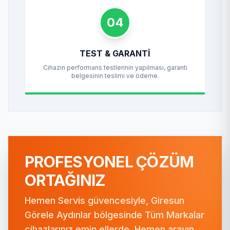
04
TEST & GARANTI
Cihazın performans testlerinin yapılması, garanti
belgesinin teslimi ve ödeme.
PROFESYONEL ÇÖZÜM
ORTAĞINIZ
Hemen Servis güvencesiyle, Giresun
Görele Aydınlar bölgesinde Tüm Markalar
cihazlarınız emin ellerde. Hemen arayın,