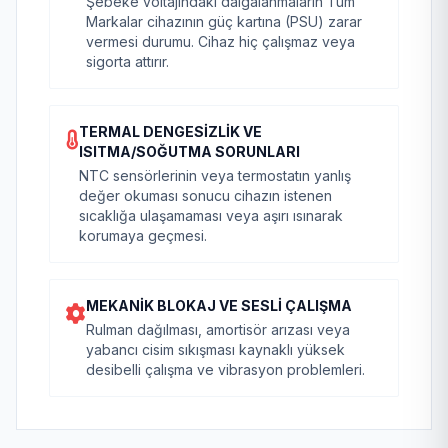
Şebeke voltajındaki dalgalanmaların Tüm
Markalar cihazının güç kartına (PSU) zarar
vermesi durumu. Cihaz hiç çalışmaz veya
sigorta attırır.
TERMAL DENGESIZLIK VE
ISITMA/SOĞUTMA SORUNLARI
NTC sensörlerinin veya termostatın yanlış
değer okuması sonucu cihazın istenen
sıcaklığa ulaşamaması veya aşırı ısınarak
korumaya geçmesi.
MEKANIK BLOKAJ VE SESLI ÇALIŞMA
Rulman dağılması, amortisör arızası veya
yabancı cisim sıkışması kaynaklı yüksek
desibelli çalışma ve vibrasyon problemleri.