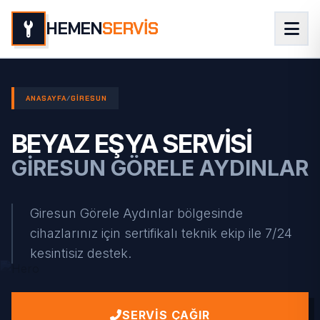
HEMEN
SERVİS
ANASAYFA
/
GIRESUN
BEYAZ EŞYA SERVISI
GIRESUN GÖRELE AYDINLAR
Giresun Görele Aydınlar bölgesinde
cihazlarınız için sertifikalı teknik ekip ile 7/24
kesintisiz destek.
SERVIS ÇAĞIR