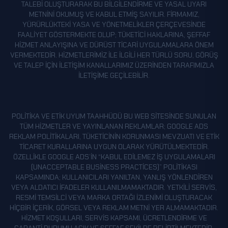
TALEBI OLUŞTURARAK BU BILGILENDIRME VE YASAL UYARI
METNINI OKUMUŞ VE KABUL ETMIŞ SAYILIR. FIRMAMIZ,
YÜRÜRLÜKTEKI YASA VE YÖNETMELIKLER ÇERÇEVESINDE
FAALIYET GÖSTERMEKTE OLUP; TÜKETICI HAKLARINA, ŞEFFAF
HIZMET ANLAYIŞINA VE DÜRÜST TICARI UYGULAMALARA ÖNEM
VERMEKTEDIR. HIZMETLERIMIZ ILE ILGILI HER TÜRLÜ SORU, GÖRÜŞ
VE TALEP IÇIN ILETIŞIM KANALLARIMIZ ÜZERINDEN TARAFIMIZLA
ILETIŞIME GEÇILEBILIR.
POLITIKA VE ETIK UYUM TAAHHÜDÜ BU WEB SITESINDE SUNULAN
TÜM HIZMETLER VE YAYINLANAN REKLAMLAR; GOOGLE ADS
REKLAM POLITIKALARI, TÜKETICININ KORUNMASI MEVZUATI VE ETIK
TICARET KURALLARINA UYGUN OLARAK YÜRÜTÜLMEKTEDIR.
ÖZELLIKLE GOOGLE ADS’IN “KABUL EDILEMEZ İŞ UYGULAMALARI
(UNACCEPTABLE BUSINESS PRACTICES)” POLITIKASI
KAPSAMINDA; KULLANICILARI YANILTAN, YANLIŞ YÖNLENDIREN
VEYA ALDATICI IFADELER KULLANILMAMAKTADIR. YETKILI SERVIS,
RESMI TEMSILCI VEYA MARKA ORTAĞI IZLENIMI OLUŞTURACAK
HIÇBIR IÇERIK, GÖRSEL VEYA REKLAM METNI YER ALMAMAKTADIR.
HIZMET KOŞULLARI, SERVIS KAPSAMI, ÜCRETLENDIRME VE