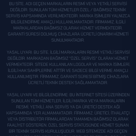
BU SITE, ADI GEÇEN MARKALARIN RESMI VEYA YETKILI SERVISI
DEĞILDIR. SUNULAN TÜM HIZMETLER ÖZEL / BAĞIMSIZ TEKNIK
SERVIS KAPSAMINDA VERILMEKTEDIR. MARKA ISIMLERI YALNIZCA
BILGILENDIRME AMAÇLI KULLANILMAKTADIR. FIRMAMIZ, ILGILI
MARKALARDAN BAĞIMSIZ OLARAK HIZMET VERMEKTEDIR.
GARANTI SÜRESI DOLMUŞ CIHAZLARA ÜCRETLI ONARIM HIZMETI
SUNULMAKTADIR.
YASAL UYARI: BU SITE, ILGILI MARKALARIN RESMI YETKILI SERVISI
DEĞILDIR. MARKADAN BAĞIMSIZ "ÖZEL SERVIS" OLARAK HIZMET
VERMEKTEDIR. SITEDE KULLANILAN LOGOLAR VE MARKA ISIMLERI,
ILGILI HAK SAHIPLERINE AITTIR VE SADECE BILGI VERME AMAÇLI
KULLANILMIŞTIR. FIRMAMIZ, GARANTI SÜRESI BITMIŞ CIHAZLARA
ÜCRETLI TEKNIK DESTEK SAĞLAMAKTADIR.
YASAL UYARI VE BILGILENDIRME: BU INTERNET SITESI ÜZERINDEN
SUNULAN TÜM HIZMETLER, ILGILI MARKA VEYA MARKALARIN
RESMI, YETKILI, ANA SERVIS YA DA ÜRETICI DESTEK AĞI
KAPSAMINDA YER ALMAMAKTADIR. FIRMAMIZ; ÜRETICI, ITHALATÇI
VEYA DISTRIBÜTÖR FIRMALARDAN TAMAMEN BAĞIMSIZ OLARAK
FAALIYET GÖSTEREN, ÖZEL SERVIS STATÜSÜNDE HIZMET SUNAN
BIR TEKNIK SERVIS KURULUŞUDUR. WEB SITEMIZDE ADI GEÇEN