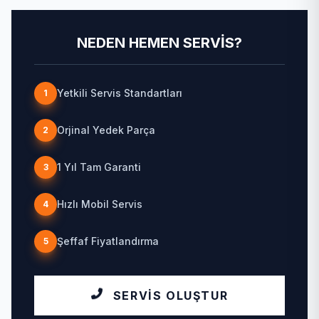
NEDEN HEMEN SERVIS?
Yetkili Servis Standartları
1
Orjinal Yedek Parça
2
1 Yıl Tam Garanti
3
Hızlı Mobil Servis
4
Şeffaf Fiyatlandırma
5
SERVIS OLUŞTUR