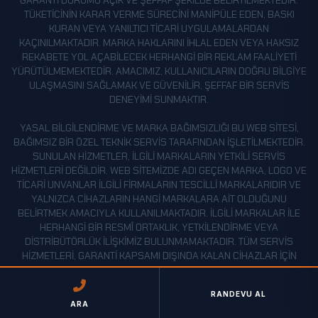
GARANTI DURUMU AÇIK VE ŞEFFAF ŞEKILDE BELIRTILMEKTEDIR.
TÜKETICININ KARAR VERME SÜRECINI MANIPÜLE EDEN, BASKI
KURAN VEYA YANILTICI TICARI UYGULAMALARDAN
KAÇINILMAKTADIR. MARKA HAKLARINI IHLAL EDEN VEYA HAKSIZ
REKABETE YOL AÇABILECEK HERHANGI BIR REKLAM FAALIYETI
YÜRÜTÜLMEMEKTEDIR. AMACIMIZ, KULLANICILARIN DOĞRU BILGIYE
ULAŞMASINI SAĞLAMAK VE GÜVENILIR, ŞEFFAF BIR SERVIS
DENEYIMI SUNMAKTIR.
YASAL BILGILENDIRME VE MARKA BAĞIMSIZLIĞI BU WEB SITESI,
BAĞIMSIZ BIR ÖZEL TEKNIK SERVIS TARAFINDAN IŞLETILMEKTEDIR.
SUNULAN HIZMETLER, ILGILI MARKALARIN YETKILI SERVIS
HIZMETLERI DEĞILDIR. WEB SITEMIZDE ADI GEÇEN MARKA, LOGO VE
TICARI UNVANLAR ILGILI FIRMALARIN TESCILLI MARKALARIDIR VE
YALNIZCA CIHAZLARIN HANGI MARKALARA AIT OLDUĞUNU
BELIRTMEK AMACIYLA KULLANILMAKTADIR. İLGILI MARKALAR ILE
HERHANGI BIR RESMÎ ORTAKLIK, YETKILENDIRME VEYA
DISTRIBÜTÖRLÜK ILIŞKIMIZ BULUNMAMAKTADIR. TÜM SERVIS
HIZMETLERI, GARANTI KAPSAMI DIŞINDA KALAN CIHAZLAR IÇIN
SUNULMAKTA OLUP, KULLANICILAR BU KONUDA AÇIK VE ŞEFFAF
ŞEKILDE BILGILENDIRILMEKTEDIR. GOOGLE ADS REKLAM
RANDEVU AL
POLITIKALARI, TÜKETICI MEVZUATI VE HAKSIZ REKABET
ARA
KURALLARINA UYGUN ŞEKILDE FAALIYET GÖSTERMEKTEYIZ.