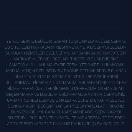
YETKILI SERVIS DEĞILDIR. GARANTI DIŞI CIHAZLARA ÖZEL SERVIS.
BU SITE, ILGILI MARKALARIN RESMI VEYA YETKILI SERVISI DEĞILDIR.
SUNULAN HIZMETLER ÖZEL SERVIS KAPSAMINDA VERILMEKTEDIR.
MARKA ISIMLERI VE LOGOLARI, TÜKETICIYI BILGILENDIRME
AMACIYLA KULLANILMAKTADIR.RESMI YETKIMIZ BULUNMAYAN
MARKALAR IÇIN ÖZEL SERVIS / BAĞIMSIZ TEKNIK SERVIS OLARAK
HIZMET VERIYORUZ. SITEMIZDE 'YETKILI SERVIS' IBARESI
KULLANILMAZ. FIRMAMIZ, ILGILI MARKALARDAN BAĞIMSIZ OLARAK
HIZMET VEREN ÖZEL TEKNIK SERVIS MERKEZIDIR. SITEMIZDE ADI
GEÇEN MARKA VE LOGOLAR ILGILI FIRMALARA AITTIR. SERVISIMIZ,
GARANTI SÜRESI DOLMUŞ CIHAZLARA ÜCRETLI ONARIM DESTEĞI
SUNMAKTADIR." DEĞIŞIMI YAPILAN YEDEK PARÇALAR FIRMAMIZ
BÜNYESINDE 1 YIL GARANTI KAPSAMINDADIR. SERVIS KAYDI
OLUŞTURULDUĞUNDA TEKNISYENLERIMIZ ADRESINIZE GELEREK
ARIZA TESPITI YAPAR VE ONAYINIZ DAHILINDE IŞLEM BAŞLATILIR.