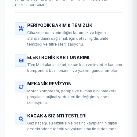
// GAZIANTEP NIZIP MENDERES BÖLGESİ OPERASYONEL
HİZMET KAPSAMI
PERIYODIK BAKIM & TEMIZLIK
Cihazın enerji verimliliğini korumak ve hijyen
standartlarını sağlamak için detaylı iç/dış ünite
temizliği ve filtre sterilizasyonu.
ELEKTRONIK KART ONARIMI
Tüm Markalar ana kart, ekran kartı ve inverter kartların
komponent bazlı onarımı ve yazılım güncellemeleri.
MEKANIK REVIZYON
Motor, kompresör, pompa ve rulman gibi hareketli
parçaların orijinal yedekleri ile değişimi ve ses
izolasyonu.
KAÇAK & SIZINTI TESTLERI
Gaz kaçağı, su sızıntısı ve basınç kayıplarının dijital
dedektörlerle tespiti ve vakumlama ile giderilmesi.