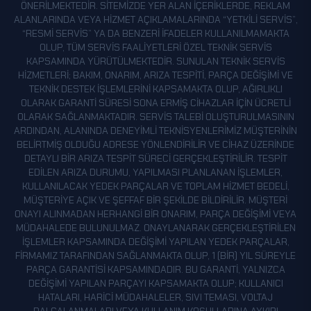
ÖNERILMEKTEDIR. SITEMIZDE YER ALAN IÇERIKLERDE, REKLAM
ALANLARINDA VEYA HIZMET AÇIKLAMALARINDA “YETKILI SERVIS”,
“RESMI SERVIS” YA DA BENZERI IFADELER KULLANILMAMAKTA
OLUP, TÜM SERVIS FAALIYETLERI ÖZEL TEKNIK SERVIS
KAPSAMINDA YÜRÜTÜLMEKTEDIR. SUNULAN TEKNIK SERVIS
HIZMETLERI; BAKIM, ONARIM, ARIZA TESPITI, PARÇA DEĞIŞIMI VE
TEKNIK DESTEK IŞLEMLERINI KAPSAMAKTA OLUP, AĞIRLIKLI
OLARAK GARANTI SÜRESI SONA ERMIŞ CIHAZLAR IÇIN ÜCRETLI
OLARAK SAĞLANMAKTADIR. SERVIS TALEBI OLUŞTURULMASININ
ARDINDAN, ALANINDA DENEYIMLI TEKNISYENLERIMIZ MÜŞTERININ
BELIRTMIŞ OLDUĞU ADRESE YÖNLENDIRILIR VE CIHAZ ÜZERINDE
DETAYLI BIR ARIZA TESPIT SÜRECI GERÇEKLEŞTIRILIR. TESPIT
EDILEN ARIZA DURUMU, YAPILMASI PLANLANAN IŞLEMLER,
KULLANILACAK YEDEK PARÇALAR VE TOPLAM HIZMET BEDELI,
MÜŞTERIYE AÇIK VE ŞEFFAF BIR ŞEKILDE BILDIRILIR. MÜŞTERI
ONAYI ALINMADAN HERHANGI BIR ONARIM, PARÇA DEĞIŞIMI VEYA
MÜDAHALEDE BULUNULMAZ. ONAYLANARAK GERÇEKLEŞTIRILEN
IŞLEMLER KAPSAMINDA DEĞIŞIMI YAPILAN YEDEK PARÇALAR,
FIRMAMIZ TARAFINDAN SAĞLANMAKTA OLUP, 1 (BIR) YIL SÜREYLE
PARÇA GARANTISI KAPSAMINDADIR. BU GARANTI, YALNIZCA
DEĞIŞIMI YAPILAN PARÇAYI KAPSAMAKTA OLUP; KULLANICI
HATALARI, HARICI MÜDAHALELER, SIVI TEMASI, VOLTAJ