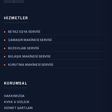
ŞIHLAR
SULTAN
TAHTANI
HIZMETLER
YENI
BEYAZ EŞYA SERVISI
YUNUSEMRE
ÇAMAŞIR MAKINESI SERVISI
ZIRAAT
BUZDOLABI SERVISI
BULAŞIK MAKINESI SERVISI
KURUTMA MAKINESI SERVISI
KURUMSAL
HAKKIMIZDA
KVKK & GIZLILIK
HIZMET ŞARTLARI