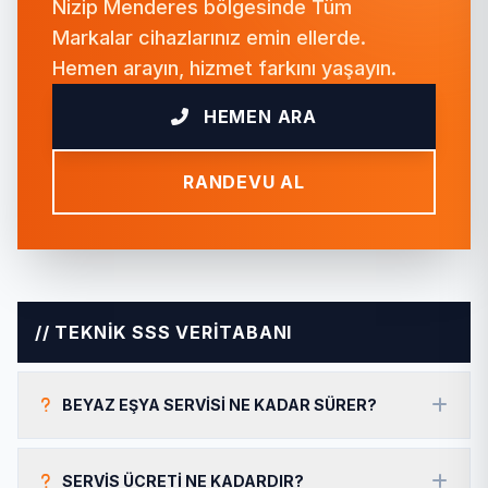
Nizip Menderes bölgesinde Tüm
Markalar cihazlarınız emin ellerde.
Hemen arayın, hizmet farkını yaşayın.
HEMEN ARA
RANDEVU AL
// TEKNİK SSS VERİTABANI
BEYAZ EŞYA SERVISI NE KADAR SÜRER?
SERVIS ÜCRETI NE KADARDIR?