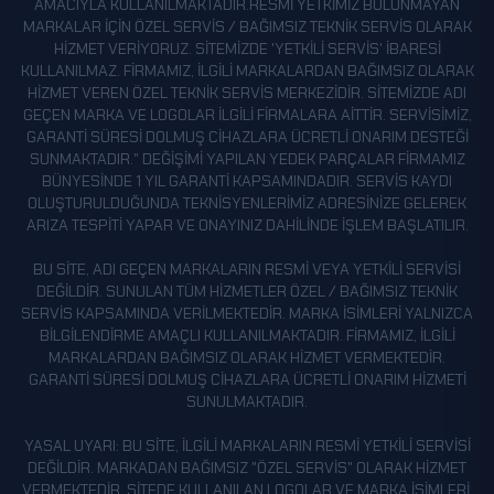
AMACIYLA KULLANILMAKTADIR.RESMI YETKIMIZ BULUNMAYAN
MARKALAR IÇIN ÖZEL SERVIS / BAĞIMSIZ TEKNIK SERVIS OLARAK
HIZMET VERIYORUZ. SITEMIZDE 'YETKILI SERVIS' IBARESI
KULLANILMAZ. FIRMAMIZ, ILGILI MARKALARDAN BAĞIMSIZ OLARAK
HIZMET VEREN ÖZEL TEKNIK SERVIS MERKEZIDIR. SITEMIZDE ADI
GEÇEN MARKA VE LOGOLAR ILGILI FIRMALARA AITTIR. SERVISIMIZ,
GARANTI SÜRESI DOLMUŞ CIHAZLARA ÜCRETLI ONARIM DESTEĞI
SUNMAKTADIR." DEĞIŞIMI YAPILAN YEDEK PARÇALAR FIRMAMIZ
BÜNYESINDE 1 YIL GARANTI KAPSAMINDADIR. SERVIS KAYDI
OLUŞTURULDUĞUNDA TEKNISYENLERIMIZ ADRESINIZE GELEREK
ARIZA TESPITI YAPAR VE ONAYINIZ DAHILINDE IŞLEM BAŞLATILIR.
BU SITE, ADI GEÇEN MARKALARIN RESMI VEYA YETKILI SERVISI
DEĞILDIR. SUNULAN TÜM HIZMETLER ÖZEL / BAĞIMSIZ TEKNIK
SERVIS KAPSAMINDA VERILMEKTEDIR. MARKA ISIMLERI YALNIZCA
BILGILENDIRME AMAÇLI KULLANILMAKTADIR. FIRMAMIZ, ILGILI
MARKALARDAN BAĞIMSIZ OLARAK HIZMET VERMEKTEDIR.
GARANTI SÜRESI DOLMUŞ CIHAZLARA ÜCRETLI ONARIM HIZMETI
SUNULMAKTADIR.
YASAL UYARI: BU SITE, ILGILI MARKALARIN RESMI YETKILI SERVISI
DEĞILDIR. MARKADAN BAĞIMSIZ "ÖZEL SERVIS" OLARAK HIZMET
VERMEKTEDIR. SITEDE KULLANILAN LOGOLAR VE MARKA ISIMLERI,