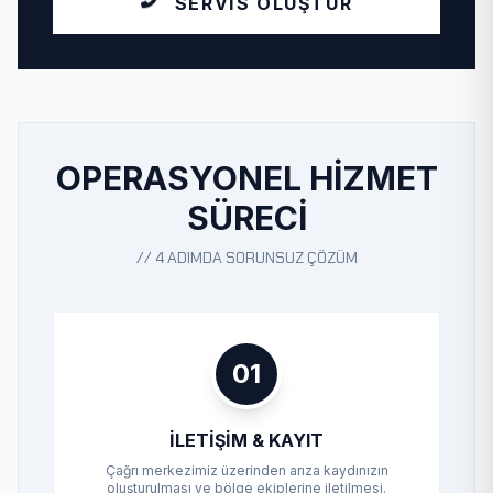
SERVIS OLUŞTUR
OPERASYONEL HIZMET
SÜRECI
// 4 ADIMDA SORUNSUZ ÇÖZÜM
01
İLETIŞIM & KAYIT
Çağrı merkezimiz üzerinden arıza kaydınızın
oluşturulması ve bölge ekiplerine iletilmesi.