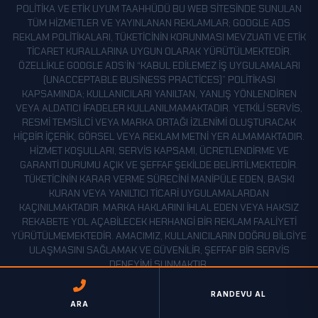
POLITIKA VE ETIK UYUM TAAHHÜDÜ BU WEB SITESINDE SUNULAN
TÜM HIZMETLER VE YAYINLANAN REKLAMLAR; GOOGLE ADS
REKLAM POLITIKALARI, TÜKETICININ KORUNMASI MEVZUATI VE ETIK
TICARET KURALLARINA UYGUN OLARAK YÜRÜTÜLMEKTEDIR.
ÖZELLIKLE GOOGLE ADS’IN “KABUL EDILEMEZ İŞ UYGULAMALARI
(UNACCEPTABLE BUSINESS PRACTICES)” POLITIKASI
KAPSAMINDA; KULLANICILARI YANILTAN, YANLIŞ YÖNLENDIREN
VEYA ALDATICI IFADELER KULLANILMAMAKTADIR. YETKILI SERVIS,
RESMI TEMSILCI VEYA MARKA ORTAĞI IZLENIMI OLUŞTURACAK
HIÇBIR IÇERIK, GÖRSEL VEYA REKLAM METNI YER ALMAMAKTADIR.
HIZMET KOŞULLARI, SERVIS KAPSAMI, ÜCRETLENDIRME VE
GARANTI DURUMU AÇIK VE ŞEFFAF ŞEKILDE BELIRTILMEKTEDIR.
TÜKETICININ KARAR VERME SÜRECINI MANIPÜLE EDEN, BASKI
KURAN VEYA YANILTICI TICARI UYGULAMALARDAN
KAÇINILMAKTADIR. MARKA HAKLARINI IHLAL EDEN VEYA HAKSIZ
REKABETE YOL AÇABILECEK HERHANGI BIR REKLAM FAALIYETI
YÜRÜTÜLMEMEKTEDIR. AMACIMIZ, KULLANICILARIN DOĞRU BILGIYE
ULAŞMASINI SAĞLAMAK VE GÜVENILIR, ŞEFFAF BIR SERVIS
DENEYIMI SUNMAKTIR.
YASAL BILGILENDIRME VE MARKA BAĞIMSIZLIĞI BU WEB SITESI,
RANDEVU AL
ARA
BAĞIMSIZ BIR ÖZEL TEKNIK SERVIS TARAFINDAN IŞLETILMEKTEDIR.