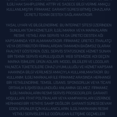
ILGILI HAK SAHIPLERINE AITTIR VE SADECE BILGI VERME AMAÇLI
KULLANILMIŞTIR. FIRMAMIZ, GARANTI SÜRESI BITMIŞ CIHAZLARA
ÜCRETLI TEKNIK DESTEK SAĞLAMAKTADIR.
YASAL UYARI VE BILGILENDIRME: BU INTERNET SITESI ÜZERINDEN
SUNULAN TÜM HIZMETLER, ILGILI MARKA VEYA MARKALARIN
RESMI, YETKILI, ANA SERVIS YA DA ÜRETICI DESTEK AĞI
KAPSAMINDA YER ALMAMAKTADIR. FIRMAMIZ; ÜRETICI, ITHALATÇI
VEYA DISTRIBÜTÖR FIRMALARDAN TAMAMEN BAĞIMSIZ OLARAK
FAALIYET GÖSTEREN, ÖZEL SERVIS STATÜSÜNDE HIZMET SUNAN
BIR TEKNIK SERVIS KURULUŞUDUR. WEB SITEMIZDE ADI GEÇEN
MARKA ISIMLERI, ÜRÜN ADLARI, MODEL BILGILERI VE LOGOLAR;
YALNIZCA TÜKETICILERE CIHAZ UYUMLULUĞU VE HIZMET KAPSAMI
HAKKINDA BILGI VERILMESI AMACIYLA KULLANILMAKTADIR. BU
KULLANIM, ILGILI MARKALAR ILE FIRMAMIZ ARASINDA HERHANGI
BIR YETKILENDIRME, TEMSIL, LISANS, SPONSORLUK VEYA TICARI
ORTAKLIK ILIŞKISI BULUNDUĞU ANLAMINA GELMEZ. FIRMAMIZ,
ILGILI MARKALARIN RESMI SERVIS PROSEDÜRLERI, GARANTI
KOŞULLARI, FIYAT POLITIKALARI VEYA KAMPANYALARI ÜZERINDE
HERHANGI BIR YETKIYE SAHIP DEĞILDIR. GARANTI SÜRESI DEVAM
EDEN ÜRÜNLER IÇIN KULLANICILARIN, ILGILI MARKANIN RESMI
YETKILI SERVISLERI ILE DOĞRUDAN ILETIŞIME GEÇMELERI