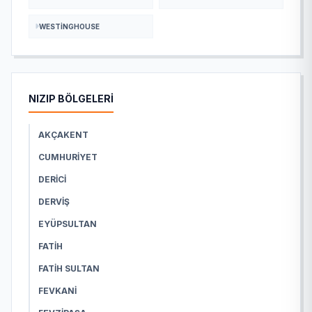
WESTINGHOUSE
NIZIP BÖLGELERİ
AKÇAKENT
CUMHURIYET
DERICI
DERVIŞ
EYÜPSULTAN
FATIH
FATIH SULTAN
FEVKANI