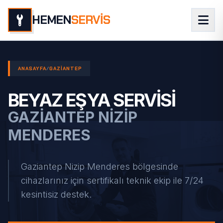
HEMEN
SERVİS
ANASAYFA
/
GAZIANTEP
BEYAZ EŞYA SERVISI
GAZIANTEP NIZIP
MENDERES
Gaziantep Nizip Menderes bölgesinde
cihazlarınız için sertifikalı teknik ekip ile 7/24
kesintisiz destek.