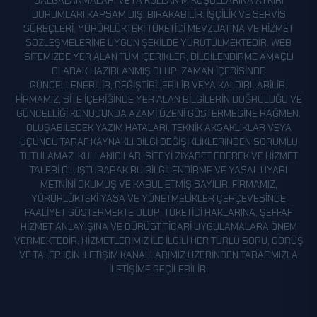
DALGALANMALARI VEYA KULLANIM KOŞULLARINA AYKIRI
DURUMLARI KAPSAM DIŞI BIRAKABILIR. İŞÇILIK VE SERVIS
SÜREÇLERI, YÜRÜRLÜKTEKI TÜKETICI MEVZUATINA VE HIZMET
SÖZLEŞMELERINE UYGUN ŞEKILDE YÜRÜTÜLMEKTEDIR. WEB
SITEMIZDE YER ALAN TÜM IÇERIKLER, BILGILENDIRME AMAÇLI
OLARAK HAZIRLANMIŞ OLUP; ZAMAN IÇERISINDE
GÜNCELLENEBILIR, DEĞIŞTIRILEBILIR VEYA KALDIRILABILIR.
FIRMAMIZ, SITE IÇERIĞINDE YER ALAN BILGILERIN DOĞRULUĞU VE
GÜNCELLIĞI KONUSUNDA AZAMI ÖZENI GÖSTERMESINE RAĞMEN,
OLUŞABILECEK YAZIM HATALARI, TEKNIK AKSAKLIKLAR VEYA
ÜÇÜNCÜ TARAF KAYNAKLI BILGI DEĞIŞIKLIKLERINDEN SORUMLU
TUTULAMAZ. KULLANICILAR, SITEYI ZIYARET EDEREK VE HIZMET
TALEBI OLUŞTURARAK BU BILGILENDIRME VE YASAL UYARI
METNINI OKUMUŞ VE KABUL ETMIŞ SAYILIR. FIRMAMIZ,
YÜRÜRLÜKTEKI YASA VE YÖNETMELIKLER ÇERÇEVESINDE
FAALIYET GÖSTERMEKTE OLUP; TÜKETICI HAKLARINA, ŞEFFAF
HIZMET ANLAYIŞINA VE DÜRÜST TICARI UYGULAMALARA ÖNEM
VERMEKTEDIR. HIZMETLERIMIZ ILE ILGILI HER TÜRLÜ SORU, GÖRÜŞ
VE TALEP IÇIN ILETIŞIM KANALLARIMIZ ÜZERINDEN TARAFIMIZLA
ILETIŞIME GEÇILEBILIR.