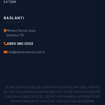
İLETIŞIM
BAĞLANTI
Merkez Servis Üssü
İstanbul, TR
0850 380 0202
info@hemenservis.com.tr
YETKILI SERVIS DEĞILDIR. GARANTI DIŞI CIHAZLARA ÖZEL SERVIS.
BU SITE, ILGILI MARKALARIN RESMI VEYA YETKILI SERVISI DEĞILDIR.
SUNULAN HIZMETLER ÖZEL SERVIS KAPSAMINDA VERILMEKTEDIR.
MARKA ISIMLERI VE LOGOLARI, TÜKETICIYI BILGILENDIRME