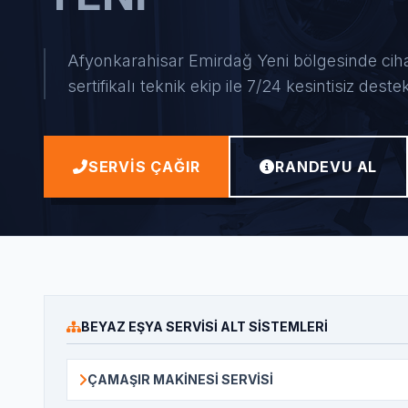
Afyonkarahisar Emirdağ Yeni bölgesinde cihaz
sertifikalı teknik ekip ile 7/24 kesintisiz deste
SERVIS ÇAĞIR
RANDEVU AL
BEYAZ EŞYA SERVISI ALT SISTEMLERI
ÇAMAŞIR MAKINESI SERVISI