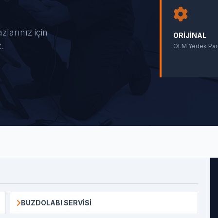
larınız için
ORIJINAL
k.
OEM Yedek Par
BUZDOLABI SERVISI