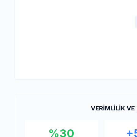
VERIMLILIK V
%30
+5