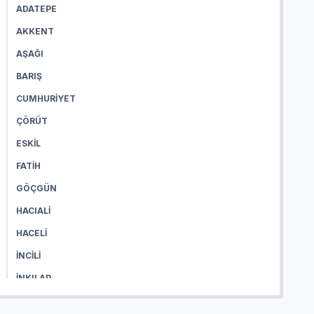
ADATEPE
AKKENT
AŞAĞI
BARIŞ
CUMHURIYET
ÇÖRÜT
ESKIL
FATIH
GÖÇGÜN
HACIALI
HACELI
İNCILI
İNKILAP
KARAYATAK