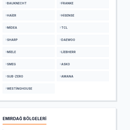
BAUKNECHT
FRANKE
HAIER
HISENSE
MIDEA
TCL
SHARP
DAEWOO
MIELE
LIEBHERR
SMEG
ASKO
SUB-ZERO
AMANA
WESTINGHOUSE
EMIRDAĞ BÖLGELERİ