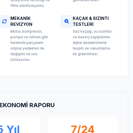
filtre sterilizasyonu.
MEKANIK
KAÇAK & SIZINTI
REVIZYON
TESTLERI
Motor, kompresör,
Gaz kaçağı, su sızıntısı
pompa ve rulman gibi
ve basınç kayıplarının
hareketli parçaların
dijital dedektörlerle
orijinal yedekleri ile
tespiti ve vakumlama
değişimi ve ses
ile giderilmesi.
izolasyonu.
E EKONOMI RAPORU
 Yıl
7/24