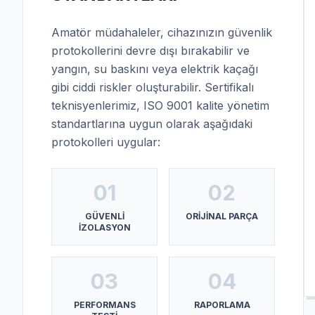
Amatör müdahaleler, cihazınızın güvenlik
protokollerini devre dışı bırakabilir ve
yangın, su baskını veya elektrik kaçağı
gibi ciddi riskler oluşturabilir. Sertifikalı
teknisyenlerimiz, ISO 9001 kalite yönetim
standartlarına uygun olarak aşağıdaki
protokolleri uygular:
01
02
GÜVENLI
ORIJINAL PARÇA
İZOLASYON
03
04
PERFORMANS
RAPORLAMA