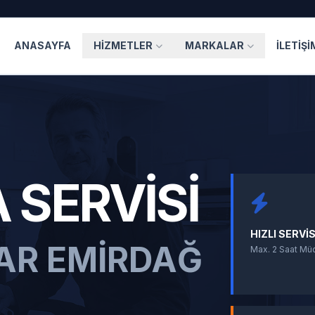
ANASAYFA
HIZMETLER
MARKALAR
İLETIŞI
 SERVISI
HIZLI SERVI
AR EMIRDAĞ
Max. 2 Saat Mü