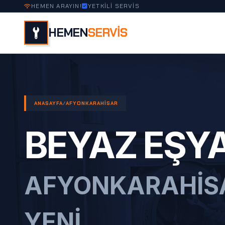
HEMEN ARAYIN!
YETKİLİ SERVİS
HEMEN
SERVİS
ANASAYFA
/
AFYONKARAHISAR
BEYAZ EŞYA
AFYONKARAHIS
YENI