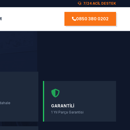
7/24 ACİL DESTEK
M
0850 380 0202
S
dahale
GARANTILI
1 Yıl Parça Garantisi