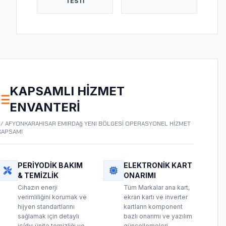
TESTI
KAPSAMLI HIZMET
ENVANTERI
// AFYONKARAHISAR EMIRDAğ YENI BÖLGESİ OPERASYONEL HİZMET
KAPSAMI
PERIYODIK BAKIM
ELEKTRONIK KART
& TEMIZLIK
ONARIMI
Cihazın enerji
Tüm Markalar ana kart,
verimliliğini korumak ve
ekran kartı ve inverter
hijyen standartlarını
kartların komponent
sağlamak için detaylı
bazlı onarımı ve yazılım
iç/dış ünite temizliği ve
güncellemeleri.