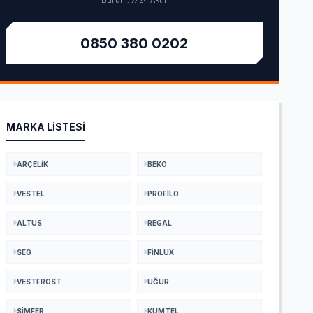
Durum: 7/24 Aktif
0850 380 0202
MARKA LISTESI
ARÇELIK
BEKO
VESTEL
PROFILO
ALTUS
REGAL
SEG
FINLUX
VESTFROST
UĞUR
SIMFER
KUMTEL