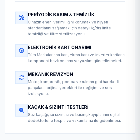
PERIYODIK BAKIM & TEMIZLIK
Cihazın enerji verimliliğini korumak ve hijyen
standartlarını sağlamak için detaylı iç/dış ünite
temizliği ve filtre sterilizasyonu.
ELEKTRONIK KART ONARIMI
Tüm Markalar ana kart, ekran kartı ve inverter kartların
komponent bazlı onarımı ve yazılım güncellemeleri.
MEKANIK REVIZYON
Motor, kompresör, pompa ve rulman gibi hareketli
parçaların orijinal yedekleri ile değişimi ve ses
izolasyonu.
KAÇAK & SIZINTI TESTLERI
Gaz kaçağı, su sızıntısı ve basınç kayıplarının dijital
dedektörlerle tespiti ve vakumlama ile giderilmesi.