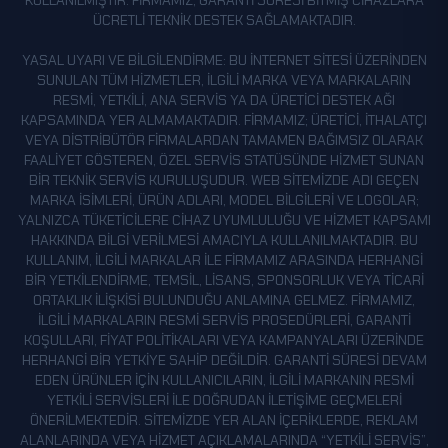
KULLANILMIŞTIR. FIRMAMIZ, GARANTI SÜRESI BITMIŞ CIHAZLARA
ÜCRETLI TEKNIK DESTEK SAĞLAMAKTADIR.
YASAL UYARI VE BILGILENDIRME: BU INTERNET SITESI ÜZERINDEN
SUNULAN TÜM HIZMETLER, ILGILI MARKA VEYA MARKALARIN
RESMI, YETKILI, ANA SERVIS YA DA ÜRETICI DESTEK AĞI
KAPSAMINDA YER ALMAMAKTADIR. FIRMAMIZ; ÜRETICI, ITHALATÇI
VEYA DISTRIBÜTÖR FIRMALARDAN TAMAMEN BAĞIMSIZ OLARAK
FAALIYET GÖSTEREN, ÖZEL SERVIS STATÜSÜNDE HIZMET SUNAN
BIR TEKNIK SERVIS KURULUŞUDUR. WEB SITEMIZDE ADI GEÇEN
MARKA ISIMLERI, ÜRÜN ADLARI, MODEL BILGILERI VE LOGOLAR;
YALNIZCA TÜKETICILERE CIHAZ UYUMLULUĞU VE HIZMET KAPSAMI
HAKKINDA BILGI VERILMESI AMACIYLA KULLANILMAKTADIR. BU
KULLANIM, ILGILI MARKALAR ILE FIRMAMIZ ARASINDA HERHANGI
BIR YETKILENDIRME, TEMSIL, LISANS, SPONSORLUK VEYA TICARI
ORTAKLIK ILIŞKISI BULUNDUĞU ANLAMINA GELMEZ. FIRMAMIZ,
ILGILI MARKALARIN RESMI SERVIS PROSEDÜRLERI, GARANTI
KOŞULLARI, FIYAT POLITIKALARI VEYA KAMPANYALARI ÜZERINDE
HERHANGI BIR YETKIYE SAHIP DEĞILDIR. GARANTI SÜRESI DEVAM
EDEN ÜRÜNLER IÇIN KULLANICILARIN, ILGILI MARKANIN RESMI
YETKILI SERVISLERI ILE DOĞRUDAN ILETIŞIME GEÇMELERI
ÖNERILMEKTEDIR. SITEMIZDE YER ALAN IÇERIKLERDE, REKLAM
ALANLARINDA VEYA HIZMET AÇIKLAMALARINDA “YETKILI SERVIS”,