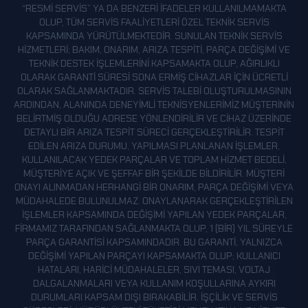
“RESMI SERVIS” YA DA BENZERI IFADELER KULLANILMAMAKTA
OLUP, TÜM SERVIS FAALIYETLERI ÖZEL TEKNIK SERVIS
KAPSAMINDA YÜRÜTÜLMEKTEDIR. SUNULAN TEKNIK SERVIS
HIZMETLERI; BAKIM, ONARIM, ARIZA TESPITI, PARÇA DEĞIŞIMI VE
TEKNIK DESTEK IŞLEMLERINI KAPSAMAKTA OLUP, AĞIRLIKLI
OLARAK GARANTI SÜRESI SONA ERMIŞ CIHAZLAR IÇIN ÜCRETLI
OLARAK SAĞLANMAKTADIR. SERVIS TALEBI OLUŞTURULMASININ
ARDINDAN, ALANINDA DENEYIMLI TEKNISYENLERIMIZ MÜŞTERININ
BELIRTMIŞ OLDUĞU ADRESE YÖNLENDIRILIR VE CIHAZ ÜZERINDE
DETAYLI BIR ARIZA TESPIT SÜRECI GERÇEKLEŞTIRILIR. TESPIT
EDILEN ARIZA DURUMU, YAPILMASI PLANLANAN IŞLEMLER,
KULLANILACAK YEDEK PARÇALAR VE TOPLAM HIZMET BEDELI,
MÜŞTERIYE AÇIK VE ŞEFFAF BIR ŞEKILDE BILDIRILIR. MÜŞTERI
ONAYI ALINMADAN HERHANGI BIR ONARIM, PARÇA DEĞIŞIMI VEYA
MÜDAHALEDE BULUNULMAZ. ONAYLANARAK GERÇEKLEŞTIRILEN
IŞLEMLER KAPSAMINDA DEĞIŞIMI YAPILAN YEDEK PARÇALAR,
FIRMAMIZ TARAFINDAN SAĞLANMAKTA OLUP, 1 (BIR) YIL SÜREYLE
PARÇA GARANTISI KAPSAMINDADIR. BU GARANTI, YALNIZCA
DEĞIŞIMI YAPILAN PARÇAYI KAPSAMAKTA OLUP; KULLANICI
HATALARI, HARICI MÜDAHALELER, SIVI TEMASI, VOLTAJ
DALGALANMALARI VEYA KULLANIM KOŞULLARINA AYKIRI
DURUMLARI KAPSAM DIŞI BIRAKABILIR. İŞÇILIK VE SERVIS