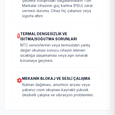
Şebeke voltajındaki dalgalanmaların Tüm
Markalar cihazının güç kartına (PSU) zarar
vermesi durumu. Cihaz hiç çalışmaz veya
sigorta attırır.
TERMAL DENGESIZLIK VE
ISITMA/SOĞUTMA SORUNLARI
NTC sensörlerinin veya termostatın yanlış
değer okuması sonucu cihazın istenen
sıcaklığa ulaşamaması veya aşırı ısınarak
korumaya geçmesi.
MEKANIK BLOKAJ VE SESLI ÇALIŞMA
Rulman dağılması, amortisör arızası veya
yabancı cisim sıkışması kaynaklı yüksek
desibelli çalışma ve vibrasyon problemleri.