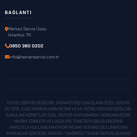
BAĞLANTI
Merkez Servis Üssü
İstanbul, TR
0850 380 0202
info@hemenservis.com.tr
YETKILI SERVIS DEĞILDIR. GARANTI DIŞI CIHAZLARA ÖZEL SERVIS.
BU SITE, ILGILI MARKALARIN RESMI VEYA YETKILI SERVISI DEĞILDIR.
SUNULAN HIZMETLER ÖZEL SERVIS KAPSAMINDA VERILMEKTEDIR.
MARKA ISIMLERI VE LOGOLARI, TÜKETICIYI BILGILENDIRME
AMACIYLA KULLANILMAKTADIR.RESMI YETKIMIZ BULUNMAYAN
MARKALAR IÇIN ÖZEL SERVIS / BAĞIMSIZ TEKNIK SERVIS OLARAK