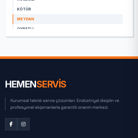
KÖTÜR
MEYDAN
OYRATLI
PINARBAŞI
ŞEHIT ABIDIN TANRIKOLU
ŞEHIT BABA
ŞEHIT ERDAL
TOKI
HEMEN
SERVİS
YENIKENT
YUKARI SARHAN
Kurumsal teknik servis çözümleri. Endüstriyel disiplin ve
profesyonel ekipmanlarla garantili onarım merkezi.