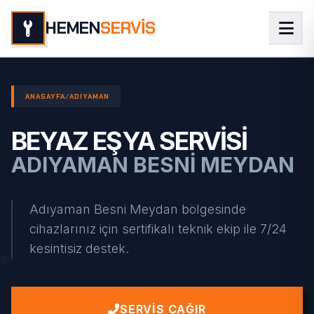
HEMEN
SERVİS
ANASAYFA
/
ADIYAMAN
BEYAZ EŞYA SERVISI
ADIYAMAN BESNI MEYDAN
Adıyaman Besni Meydan bölgesinde
cihazlarınız için sertifikalı teknik ekip ile 7/24
kesintisiz destek.
SERVIS ÇAĞIR