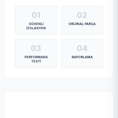
01
02
GÜVENLI
ORIJINAL PARÇA
İZOLASYON
03
04
PERFORMANS
RAPORLAMA
TESTI