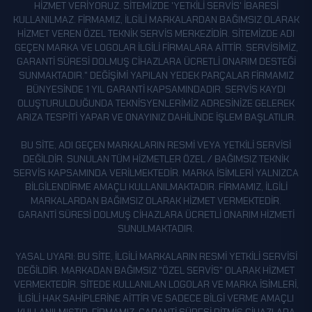
HIZMET VERIYORUZ. SITEMIZDE 'YETKILI SERVIS' IBARESI
KULLANILMAZ. FIRMAMIZ, ILGILI MARKALARDAN BAĞIMSIZ OLARAK
HIZMET VEREN ÖZEL TEKNIK SERVIS MERKEZIDIR. SITEMIZDE ADI
GEÇEN MARKA VE LOGOLAR ILGILI FIRMALARA AITTIR. SERVISIMIZ,
GARANTI SÜRESI DOLMUŞ CIHAZLARA ÜCRETLI ONARIM DESTEĞI
SUNMAKTADIR." DEĞIŞIMI YAPILAN YEDEK PARÇALAR FIRMAMIZ
BÜNYESINDE 1 YIL GARANTI KAPSAMINDADIR. SERVIS KAYDI
OLUŞTURULDUĞUNDA TEKNISYENLERIMIZ ADRESINIZE GELEREK
ARIZA TESPITI YAPAR VE ONAYINIZ DAHILINDE IŞLEM BAŞLATILIR.
BU SITE, ADI GEÇEN MARKALARIN RESMI VEYA YETKILI SERVISI
DEĞILDIR. SUNULAN TÜM HIZMETLER ÖZEL / BAĞIMSIZ TEKNIK
SERVIS KAPSAMINDA VERILMEKTEDIR. MARKA ISIMLERI YALNIZCA
BILGILENDIRME AMAÇLI KULLANILMAKTADIR. FIRMAMIZ, ILGILI
MARKALARDAN BAĞIMSIZ OLARAK HIZMET VERMEKTEDIR.
GARANTI SÜRESI DOLMUŞ CIHAZLARA ÜCRETLI ONARIM HIZMETI
SUNULMAKTADIR.
YASAL UYARI: BU SITE, ILGILI MARKALARIN RESMI YETKILI SERVISI
DEĞILDIR. MARKADAN BAĞIMSIZ "ÖZEL SERVIS" OLARAK HIZMET
VERMEKTEDIR. SITEDE KULLANILAN LOGOLAR VE MARKA ISIMLERI,
ILGILI HAK SAHIPLERINE AITTIR VE SADECE BILGI VERME AMAÇLI