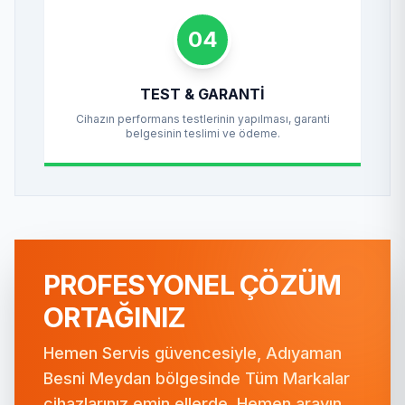
04
TEST & GARANTI
Cihazın performans testlerinin yapılması, garanti
belgesinin teslimi ve ödeme.
PROFESYONEL ÇÖZÜM
ORTAĞINIZ
Hemen Servis güvencesiyle, Adıyaman
Besni Meydan bölgesinde Tüm Markalar
cihazlarınız emin ellerde. Hemen arayın,