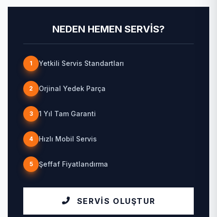
NEDEN HEMEN SERVIS?
Yetkili Servis Standartları
1
Orjinal Yedek Parça
2
1 Yıl Tam Garanti
3
Hızlı Mobil Servis
4
Şeffaf Fiyatlandırma
5
SERVIS OLUŞTUR