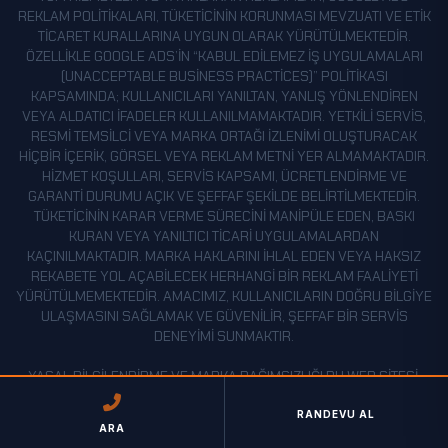
REKLAM POLITIKALARI, TÜKETICININ KORUNMASI MEVZUATI VE ETIK
TICARET KURALLARINA UYGUN OLARAK YÜRÜTÜLMEKTEDIR.
ÖZELLIKLE GOOGLE ADS’IN “KABUL EDILEMEZ İŞ UYGULAMALARI
(UNACCEPTABLE BUSINESS PRACTICES)” POLITIKASI
KAPSAMINDA; KULLANICILARI YANILTAN, YANLIŞ YÖNLENDIREN
VEYA ALDATICI IFADELER KULLANILMAMAKTADIR. YETKILI SERVIS,
RESMI TEMSILCI VEYA MARKA ORTAĞI IZLENIMI OLUŞTURACAK
HIÇBIR IÇERIK, GÖRSEL VEYA REKLAM METNI YER ALMAMAKTADIR.
HIZMET KOŞULLARI, SERVIS KAPSAMI, ÜCRETLENDIRME VE
GARANTI DURUMU AÇIK VE ŞEFFAF ŞEKILDE BELIRTILMEKTEDIR.
TÜKETICININ KARAR VERME SÜRECINI MANIPÜLE EDEN, BASKI
KURAN VEYA YANILTICI TICARI UYGULAMALARDAN
KAÇINILMAKTADIR. MARKA HAKLARINI IHLAL EDEN VEYA HAKSIZ
REKABETE YOL AÇABILECEK HERHANGI BIR REKLAM FAALIYETI
YÜRÜTÜLMEMEKTEDIR. AMACIMIZ, KULLANICILARIN DOĞRU BILGIYE
ULAŞMASINI SAĞLAMAK VE GÜVENILIR, ŞEFFAF BIR SERVIS
DENEYIMI SUNMAKTIR.
YASAL BILGILENDIRME VE MARKA BAĞIMSIZLIĞI BU WEB SITESI,
BAĞIMSIZ BIR ÖZEL TEKNIK SERVIS TARAFINDAN IŞLETILMEKTEDIR.
SUNULAN HIZMETLER, ILGILI MARKALARIN YETKILI SERVIS
RANDEVU AL
ARA
HIZMETLERI DEĞILDIR. WEB SITEMIZDE ADI GEÇEN MARKA, LOGO VE