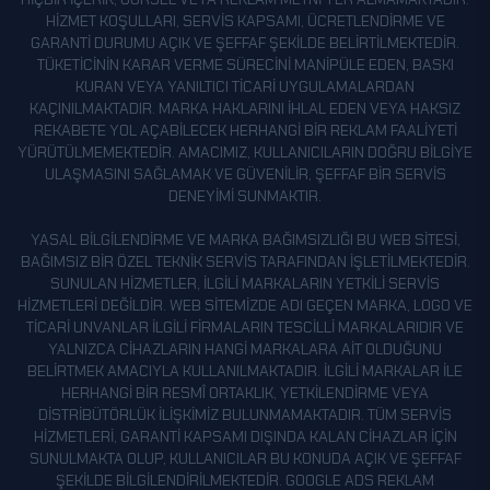
HIZMET KOŞULLARI, SERVIS KAPSAMI, ÜCRETLENDIRME VE
GARANTI DURUMU AÇIK VE ŞEFFAF ŞEKILDE BELIRTILMEKTEDIR.
TÜKETICININ KARAR VERME SÜRECINI MANIPÜLE EDEN, BASKI
KURAN VEYA YANILTICI TICARI UYGULAMALARDAN
KAÇINILMAKTADIR. MARKA HAKLARINI IHLAL EDEN VEYA HAKSIZ
REKABETE YOL AÇABILECEK HERHANGI BIR REKLAM FAALIYETI
YÜRÜTÜLMEMEKTEDIR. AMACIMIZ, KULLANICILARIN DOĞRU BILGIYE
ULAŞMASINI SAĞLAMAK VE GÜVENILIR, ŞEFFAF BIR SERVIS
DENEYIMI SUNMAKTIR.
YASAL BILGILENDIRME VE MARKA BAĞIMSIZLIĞI BU WEB SITESI,
BAĞIMSIZ BIR ÖZEL TEKNIK SERVIS TARAFINDAN IŞLETILMEKTEDIR.
SUNULAN HIZMETLER, ILGILI MARKALARIN YETKILI SERVIS
HIZMETLERI DEĞILDIR. WEB SITEMIZDE ADI GEÇEN MARKA, LOGO VE
TICARI UNVANLAR ILGILI FIRMALARIN TESCILLI MARKALARIDIR VE
YALNIZCA CIHAZLARIN HANGI MARKALARA AIT OLDUĞUNU
BELIRTMEK AMACIYLA KULLANILMAKTADIR. İLGILI MARKALAR ILE
HERHANGI BIR RESMÎ ORTAKLIK, YETKILENDIRME VEYA
DISTRIBÜTÖRLÜK ILIŞKIMIZ BULUNMAMAKTADIR. TÜM SERVIS
HIZMETLERI, GARANTI KAPSAMI DIŞINDA KALAN CIHAZLAR IÇIN
SUNULMAKTA OLUP, KULLANICILAR BU KONUDA AÇIK VE ŞEFFAF
ŞEKILDE BILGILENDIRILMEKTEDIR. GOOGLE ADS REKLAM