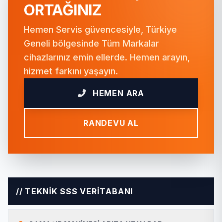
ORTAĞINIZ
Hemen Servis güvencesiyle, Türkiye
Geneli bölgesinde Tüm Markalar
cihazlarınız emin ellerde. Hemen arayın,
hizmet farkını yaşayın.
HEMEN ARA
RANDEVU AL
// TEKNİK SSS VERİTABANI