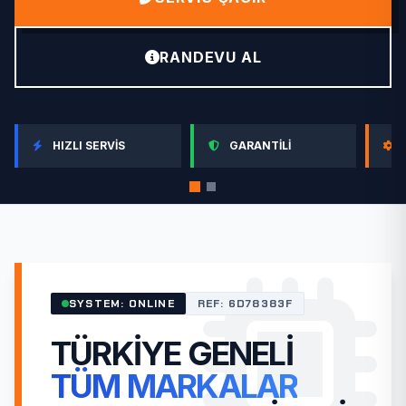
RANDEVU AL
HIZLI SERVIS
GARANTILI
SYSTEM: ONLINE
REF: 6D78383F
TÜRKIYE GENELI
TÜM MARKALAR