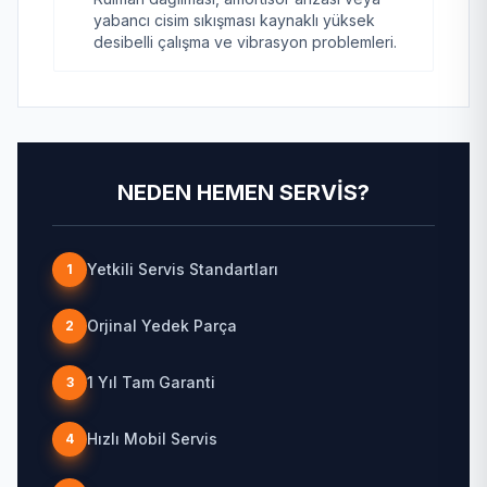
yabancı cisim sıkışması kaynaklı yüksek
desibelli çalışma ve vibrasyon problemleri.
NEDEN HEMEN SERVIS?
Yetkili Servis Standartları
1
Orjinal Yedek Parça
2
1 Yıl Tam Garanti
3
Hızlı Mobil Servis
4