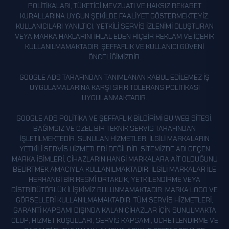
POLITIKALARI, TÜKETICI MEVZUATI VE HAKSIZ REKABET
KURALLARINA UYGUN ŞEKILDE FAALIYET GÖSTERMEKTEYIZ.
KULLANICILARI YANILTICI, YETKILI SERVIS IZLENIMI OLUŞTURAN
VEYA MARKA HAKLARINI IHLAL EDEN HIÇBIR REKLAM VE IÇERIK
KULLANILMAMAKTADIR. ŞEFFAFLIK VE KULLANICI GÜVENI
ÖNCELIĞIMIZDIR.
GOOGLE ADS TARAFINDAN TANIMLANAN KABUL EDILEMEZ IŞ
UYGULAMALARINA KARŞI SIFIR TOLERANS POLITIKASI
UYGULANMAKTADIR.
GOOGLE ADS POLITIKA VE ŞEFFAFLIK BILDIRIMI BU WEB SITESI,
BAĞIMSIZ VE ÖZEL BIR TEKNIK SERVIS TARAFINDAN
IŞLETILMEKTEDIR. SUNULAN HIZMETLER, ILGILI MARKALARIN
YETKILI SERVIS HIZMETLERI DEĞILDIR. SITEMIZDE ADI GEÇEN
MARKA ISIMLERI, CIHAZLARIN HANGI MARKALARA AIT OLDUĞUNU
BELIRTMEK AMACIYLA KULLANILMAKTADIR. İLGILI MARKALAR ILE
HERHANGI BIR RESMÎ ORTAKLIK, YETKILENDIRME VEYA
DISTRIBÜTÖRLÜK ILIŞKIMIZ BULUNMAMAKTADIR. MARKA LOGO VE
GÖRSELLERI KULLANILMAMAKTADIR. TÜM SERVIS HIZMETLERI,
GARANTI KAPSAMI DIŞINDA KALAN CIHAZLAR IÇIN SUNULMAKTA
OLUP; HIZMET KOŞULLARI, SERVIS KAPSAMI, ÜCRETLENDIRME VE