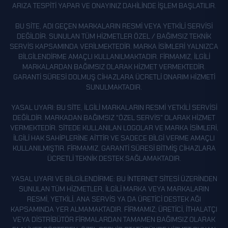
MARDIN
ARIZA TESPITI YAPAR VE ONAYINIZ DAHILINDE IŞLEM BAŞLATILIR.
MERSIN
BU SITE, ADI GEÇEN MARKALARIN RESMI VEYA YETKILI SERVISI
MUĞLA
DEĞILDIR. SUNULAN TÜM HIZMETLER ÖZEL / BAĞIMSIZ TEKNIK
SERVIS KAPSAMINDA VERILMEKTEDIR. MARKA ISIMLERI YALNIZCA
MUŞ
BILGILENDIRME AMAÇLI KULLANILMAKTADIR. FIRMAMIZ, ILGILI
NEVŞEHIR
MARKALARDAN BAĞIMSIZ OLARAK HIZMET VERMEKTEDIR.
GARANTI SÜRESI DOLMUŞ CIHAZLARA ÜCRETLI ONARIM HIZMETI
NIĞDE
SUNULMAKTADIR.
ORDU
YASAL UYARI: BU SITE, ILGILI MARKALARIN RESMI YETKILI SERVISI
OSMANIYE
DEĞILDIR. MARKADAN BAĞIMSIZ "ÖZEL SERVIS" OLARAK HIZMET
VERMEKTEDIR. SITEDE KULLANILAN LOGOLAR VE MARKA ISIMLERI,
RIZE
ILGILI HAK SAHIPLERINE AITTIR VE SADECE BILGI VERME AMAÇLI
SAKARYA
KULLANILMIŞTIR. FIRMAMIZ, GARANTI SÜRESI BITMIŞ CIHAZLARA
ÜCRETLI TEKNIK DESTEK SAĞLAMAKTADIR.
SAMSUN
YASAL UYARI VE BILGILENDIRME: BU INTERNET SITESI ÜZERINDEN
ŞANLIURFA
SUNULAN TÜM HIZMETLER, ILGILI MARKA VEYA MARKALARIN
SIIRT
RESMI, YETKILI, ANA SERVIS YA DA ÜRETICI DESTEK AĞI
KAPSAMINDA YER ALMAMAKTADIR. FIRMAMIZ; ÜRETICI, ITHALATÇI
SINOP
VEYA DISTRIBÜTÖR FIRMALARDAN TAMAMEN BAĞIMSIZ OLARAK