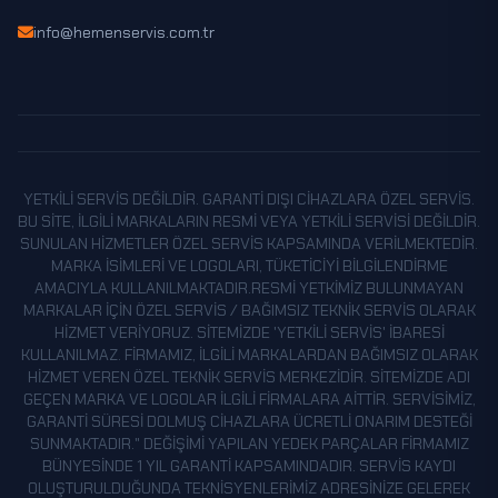
KARABÜK
info@hemenservis.com.tr
KARAMAN
KARS
KASTAMONU
KAYSERI
KILIS
YETKILI SERVIS DEĞILDIR. GARANTI DIŞI CIHAZLARA ÖZEL SERVIS.
KIRIKKALE
BU SITE, ILGILI MARKALARIN RESMI VEYA YETKILI SERVISI DEĞILDIR.
SUNULAN HIZMETLER ÖZEL SERVIS KAPSAMINDA VERILMEKTEDIR.
KIRKLARELI
MARKA ISIMLERI VE LOGOLARI, TÜKETICIYI BILGILENDIRME
KIRŞEHIR
AMACIYLA KULLANILMAKTADIR.RESMI YETKIMIZ BULUNMAYAN
MARKALAR IÇIN ÖZEL SERVIS / BAĞIMSIZ TEKNIK SERVIS OLARAK
KOCAELI
HIZMET VERIYORUZ. SITEMIZDE 'YETKILI SERVIS' IBARESI
KULLANILMAZ. FIRMAMIZ, ILGILI MARKALARDAN BAĞIMSIZ OLARAK
KONYA
HIZMET VEREN ÖZEL TEKNIK SERVIS MERKEZIDIR. SITEMIZDE ADI
KÜTAHYA
GEÇEN MARKA VE LOGOLAR ILGILI FIRMALARA AITTIR. SERVISIMIZ,
GARANTI SÜRESI DOLMUŞ CIHAZLARA ÜCRETLI ONARIM DESTEĞI
MALATYA
SUNMAKTADIR." DEĞIŞIMI YAPILAN YEDEK PARÇALAR FIRMAMIZ
MANISA
BÜNYESINDE 1 YIL GARANTI KAPSAMINDADIR. SERVIS KAYDI
OLUŞTURULDUĞUNDA TEKNISYENLERIMIZ ADRESINIZE GELEREK