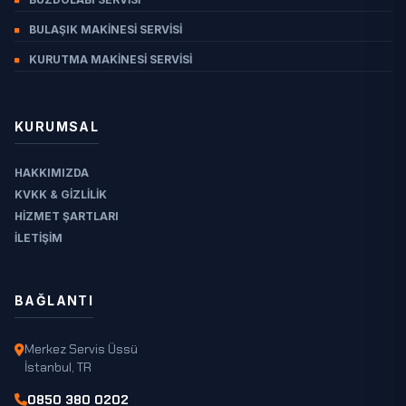
ELAZIĞ
BULAŞIK MAKINESI SERVISI
ERZINCAN
ERZURUM
KURUTMA MAKINESI SERVISI
ESKIŞEHIR
GAZIANTEP
KURUMSAL
GIRESUN
HAKKIMIZDA
GÜMÜŞHANE
KVKK & GIZLILIK
HAKKARI
HIZMET ŞARTLARI
HATAY
İLETIŞIM
IĞDIR
ISPARTA
BAĞLANTI
İSTANBUL
Merkez Servis Üssü
İZMIR
İstanbul, TR
KAHRAMANMARAŞ
0850 380 0202