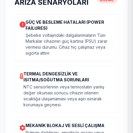
ARIZA SENARYOLARI
GÜÇ VE BESLEME HATALARI (POWER
FAILURES)
Şebeke voltajındaki dalgalanmaların Tüm
Markalar cihazının güç kartına (PSU) zarar
vermesi durumu. Cihaz hiç çalışmaz veya
sigorta attırır.
TERMAL DENGESIZLIK VE
ISITMA/SOĞUTMA SORUNLARI
NTC sensörlerinin veya termostatın yanlış
değer okuması sonucu cihazın istenen
sıcaklığa ulaşamaması veya aşırı ısınarak
korumaya geçmesi.
MEKANIK BLOKAJ VE SESLI ÇALIŞMA
Rulman dağılması, amortisör arızası veya