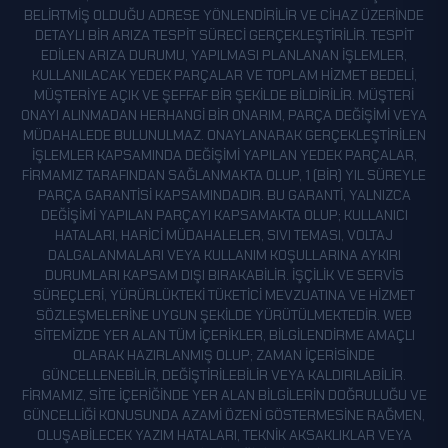
BELIRTMIŞ OLDUĞU ADRESE YÖNLENDIRILIR VE CIHAZ ÜZERINDE
DETAYLI BIR ARIZA TESPIT SÜRECI GERÇEKLEŞTIRILIR. TESPIT
EDILEN ARIZA DURUMU, YAPILMASI PLANLANAN IŞLEMLER,
KULLANILACAK YEDEK PARÇALAR VE TOPLAM HIZMET BEDELI,
MÜŞTERIYE AÇIK VE ŞEFFAF BIR ŞEKILDE BILDIRILIR. MÜŞTERI
ONAYI ALINMADAN HERHANGI BIR ONARIM, PARÇA DEĞIŞIMI VEYA
MÜDAHALEDE BULUNULMAZ. ONAYLANARAK GERÇEKLEŞTIRILEN
IŞLEMLER KAPSAMINDA DEĞIŞIMI YAPILAN YEDEK PARÇALAR,
FIRMAMIZ TARAFINDAN SAĞLANMAKTA OLUP, 1 (BIR) YIL SÜREYLE
PARÇA GARANTISI KAPSAMINDADIR. BU GARANTI, YALNIZCA
DEĞIŞIMI YAPILAN PARÇAYI KAPSAMAKTA OLUP; KULLANICI
HATALARI, HARICI MÜDAHALELER, SIVI TEMASI, VOLTAJ
DALGALANMALARI VEYA KULLANIM KOŞULLARINA AYKIRI
DURUMLARI KAPSAM DIŞI BIRAKABILIR. İŞÇILIK VE SERVIS
SÜREÇLERI, YÜRÜRLÜKTEKI TÜKETICI MEVZUATINA VE HIZMET
SÖZLEŞMELERINE UYGUN ŞEKILDE YÜRÜTÜLMEKTEDIR. WEB
SITEMIZDE YER ALAN TÜM IÇERIKLER, BILGILENDIRME AMAÇLI
OLARAK HAZIRLANMIŞ OLUP; ZAMAN IÇERISINDE
GÜNCELLENEBILIR, DEĞIŞTIRILEBILIR VEYA KALDIRILABILIR.
FIRMAMIZ, SITE IÇERIĞINDE YER ALAN BILGILERIN DOĞRULUĞU VE
GÜNCELLIĞI KONUSUNDA AZAMI ÖZENI GÖSTERMESINE RAĞMEN,
OLUŞABILECEK YAZIM HATALARI, TEKNIK AKSAKLIKLAR VEYA