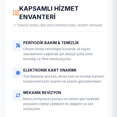
KAPSAMLI HIZMET
ENVANTERI
// TüRKIYE GENELI BÖLGESİ OPERASYONEL HİZMET KAPSAMI
PERIYODIK BAKIM & TEMIZLIK
Cihazın enerji verimliliğini korumak ve hijyen
standartlarını sağlamak için detaylı iç/dış ünite
temizliği ve filtre sterilizasyonu.
ELEKTRONIK KART ONARIMI
Tüm Markalar ana kart, ekran kartı ve inverter kartların
komponent bazlı onarımı ve yazılım güncellemeleri.
MEKANIK REVIZYON
Motor, kompresör, pompa ve rulman gibi hareketli
parçaların orijinal yedekleri ile değişimi ve ses
izolasyonu.