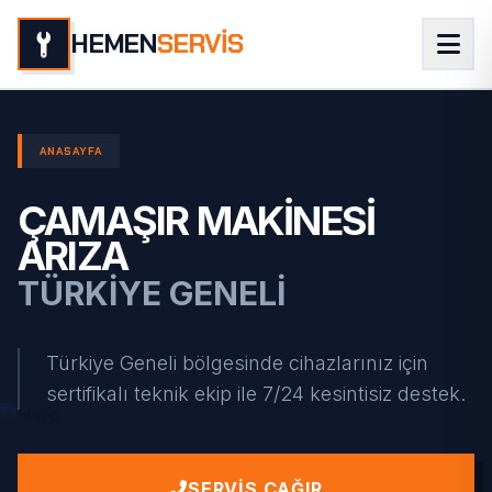
HEMEN
SERVİS
ANASAYFA
ÇAMAŞIR MAKINESI
ARIZA
TÜRKIYE GENELI
Türkiye Geneli bölgesinde cihazlarınız için
sertifikalı teknik ekip ile 7/24 kesintisiz destek.
SERVIS ÇAĞIR