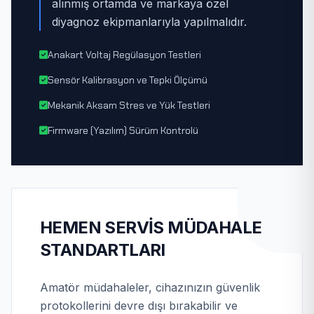
alınmış ortamda ve markaya özel
diyagnoz ekipmanlarıyla yapılmalıdır.
Anakart Voltaj Regülasyon Testleri
Sensör Kalibrasyon ve Tepki Ölçümü
Mekanik Aksam Stres ve Yük Testleri
Firmware (Yazılım) Sürüm Kontrolü
HEMEN SERVIS MÜDAHALE
STANDARTLARI
Amatör müdahaleler, cihazınızın güvenlik
protokollerini devre dışı bırakabilir ve