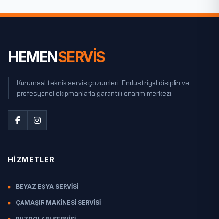
BAYBURT
BILECIK
BINGÖL
BITLIS
HEMEN
SERVİS
BOLU
BURDUR
Kurumsal teknik servis çözümleri. Endüstriyel disiplin ve
profesyonel ekipmanlarla garantili onarım merkezi.
BURSA
ÇANAKKALE
ÇANKIRI
ÇORUM
DENIZLI
HIZMETLER
DIYARBAKIR
BEYAZ EŞYA SERVISI
DÜZCE
ÇAMAŞIR MAKINESI SERVISI
EDIRNE
BUZDOLABI SERVISI