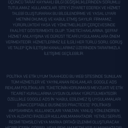
ÜÇÜNCÜ TARAF KAYNAKLI BILGI DEĞIŞIKLIKLERINDEN SORUMLU
TUTULAMAZ. KULLANICILAR, SITEYI ZIYARET EDEREK VE HIZMET
TALEBI OLUŞTURARAK BU BILGILENDIRME VE YASAL UYARI
METNINI OKUMUŞ VE KABUL ETMIŞ SAYILIR. FIRMAMIZ,
YÜRÜRLÜKTEKI YASA VE YÖNETMELIKLER ÇERÇEVESINDE
FAALIYET GÖSTERMEKTE OLUP; TÜKETICI HAKLARINA, ŞEFFAF
HIZMET ANLAYIŞINA VE DÜRÜST TICARI UYGULAMALARA ÖNEM
VERMEKTEDIR. HIZMETLERIMIZ ILE ILGILI HER TÜRLÜ SORU, GÖRÜŞ
VE TALEP IÇIN ILETIŞIM KANALLARIMIZ ÜZERINDEN TARAFIMIZLA
ILETIŞIME GEÇILEBILIR.
POLITIKA VE ETIK UYUM TAAHHÜDÜ BU WEB SITESINDE SUNULAN
TÜM HIZMETLER VE YAYINLANAN REKLAMLAR; GOOGLE ADS
REKLAM POLITIKALARI, TÜKETICININ KORUNMASI MEVZUATI VE ETIK
TICARET KURALLARINA UYGUN OLARAK YÜRÜTÜLMEKTEDIR.
ÖZELLIKLE GOOGLE ADS’IN “KABUL EDILEMEZ İŞ UYGULAMALARI
(UNACCEPTABLE BUSINESS PRACTICES)” POLITIKASI
KAPSAMINDA; KULLANICILARI YANILTAN, YANLIŞ YÖNLENDIREN
VEYA ALDATICI IFADELER KULLANILMAMAKTADIR. YETKILI SERVIS,
RESMI TEMSILCI VEYA MARKA ORTAĞI IZLENIMI OLUŞTURACAK
HIÇBIR IÇERIK, GÖRSEL VEYA REKLAM METNI YER ALMAMAKTADIR.