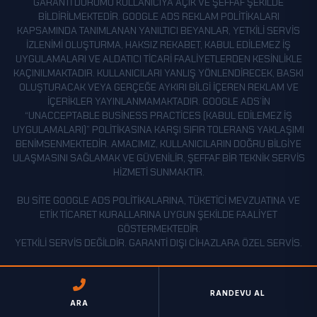
GARANTI DURUMU KULLANICIYA AÇIK VE ŞEFFAF ŞEKILDE
BILDIRILMEKTEDIR. GOOGLE ADS REKLAM POLITIKALARI
KAPSAMINDA TANIMLANAN YANILTICI BEYANLAR, YETKILI SERVIS
IZLENIMI OLUŞTURMA, HAKSIZ REKABET, KABUL EDILEMEZ IŞ
UYGULAMALARI VE ALDATICI TICARI FAALIYETLERDEN KESINLIKLE
KAÇINILMAKTADIR. KULLANICILARI YANLIŞ YÖNLENDIRECEK, BASKI
OLUŞTURACAK VEYA GERÇEĞE AYKIRI BILGI IÇEREN REKLAM VE
IÇERIKLER YAYINLANMAMAKTADIR. GOOGLE ADS’IN
“UNACCEPTABLE BUSINESS PRACTICES (KABUL EDILEMEZ İŞ
UYGULAMALARI)” POLITIKASINA KARŞI SIFIR TOLERANS YAKLAŞIMI
BENIMSENMEKTEDIR. AMACIMIZ, KULLANICILARIN DOĞRU BILGIYE
ULAŞMASINI SAĞLAMAK VE GÜVENILIR, ŞEFFAF BIR TEKNIK SERVIS
HIZMETI SUNMAKTIR.
BU SITE GOOGLE ADS POLITIKALARINA, TÜKETICI MEVZUATINA VE
ETIK TICARET KURALLARINA UYGUN ŞEKILDE FAALIYET
GÖSTERMEKTEDIR.
YETKILI SERVIS DEĞILDIR. GARANTI DIŞI CIHAZLARA ÖZEL SERVIS.
RANDEVU AL
ARA
© 2026 HEMEN SERVIS. TÜM HAKLARI SAKLIDIR.