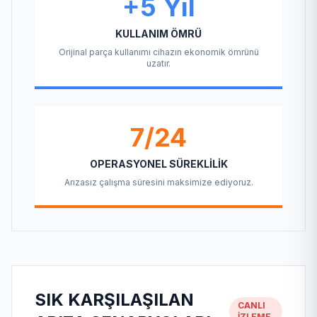
+5 Yıl
KULLANIM ÖMRÜ
Orijinal parça kullanımı cihazın ekonomik ömrünü
uzatır.
7/24
OPERASYONEL SÜREKLILIK
Arızasız çalışma süresini maksimize ediyoruz.
SIK KARŞILAŞILAN
CANLI
İZLEME