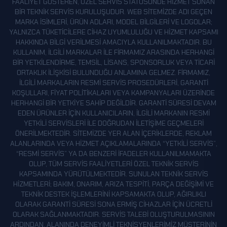
SIVAS
FAALIYET GÖSTEREN, ÖZEL SERVIS STATÜSÜNDE HIZMET SUNAN
BIR TEKNIK SERVIS KURULUŞUDUR. WEB SITEMIZDE ADI GEÇEN
ŞIRNAK
MARKA ISIMLERI, ÜRÜN ADLARI, MODEL BILGILERI VE LOGOLAR;
YALNIZCA TÜKETICILERE CIHAZ UYUMLULUĞU VE HIZMET KAPSAMI
TEKIRDAĞ
HAKKINDA BILGI VERILMESI AMACIYLA KULLANILMAKTADIR. BU
TOKAT
KULLANIM, ILGILI MARKALAR ILE FIRMAMIZ ARASINDA HERHANGI
BIR YETKILENDIRME, TEMSIL, LISANS, SPONSORLUK VEYA TICARI
TRABZON
ORTAKLIK ILIŞKISI BULUNDUĞU ANLAMINA GELMEZ. FIRMAMIZ,
TUNCELI
ILGILI MARKALARIN RESMI SERVIS PROSEDÜRLERI, GARANTI
KOŞULLARI, FIYAT POLITIKALARI VEYA KAMPANYALARI ÜZERINDE
UŞAK
HERHANGI BIR YETKIYE SAHIP DEĞILDIR. GARANTI SÜRESI DEVAM
EDEN ÜRÜNLER IÇIN KULLANICILARIN, ILGILI MARKANIN RESMI
VAN
YETKILI SERVISLERI ILE DOĞRUDAN ILETIŞIME GEÇMELERI
YALOVA
ÖNERILMEKTEDIR. SITEMIZDE YER ALAN IÇERIKLERDE, REKLAM
ALANLARINDA VEYA HIZMET AÇIKLAMALARINDA “YETKILI SERVIS”,
YOZGAT
“RESMI SERVIS” YA DA BENZERI IFADELER KULLANILMAMAKTA
ZONGULDAK
OLUP, TÜM SERVIS FAALIYETLERI ÖZEL TEKNIK SERVIS
KAPSAMINDA YÜRÜTÜLMEKTEDIR. SUNULAN TEKNIK SERVIS
HIZMETLERI; BAKIM, ONARIM, ARIZA TESPITI, PARÇA DEĞIŞIMI VE
TEKNIK DESTEK IŞLEMLERINI KAPSAMAKTA OLUP, AĞIRLIKLI
OLARAK GARANTI SÜRESI SONA ERMIŞ CIHAZLAR IÇIN ÜCRETLI
OLARAK SAĞLANMAKTADIR. SERVIS TALEBI OLUŞTURULMASININ
ARDINDAN, ALANINDA DENEYIMLI TEKNISYENLERIMIZ MÜŞTERININ