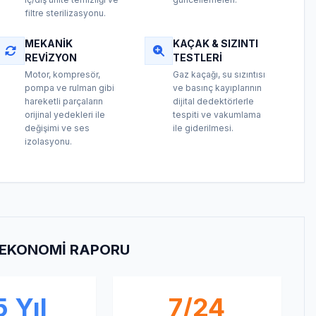
filtre sterilizasyonu.
MEKANIK
KAÇAK & SIZINTI
REVIZYON
TESTLERI
Motor, kompresör,
Gaz kaçağı, su sızıntısı
pompa ve rulman gibi
ve basınç kayıplarının
hareketli parçaların
dijital dedektörlerle
orijinal yedekleri ile
tespiti ve vakumlama
değişimi ve ses
ile giderilmesi.
izolasyonu.
E EKONOMI RAPORU
 Yıl
7/24