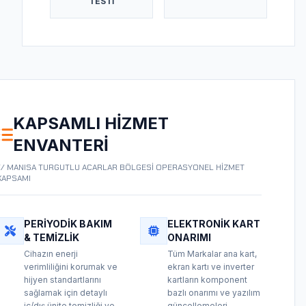
TESTI
KAPSAMLI HIZMET
ENVANTERI
// MANISA TURGUTLU ACARLAR BÖLGESİ OPERASYONEL HİZMET
KAPSAMI
PERIYODIK BAKIM
ELEKTRONIK KART
& TEMIZLIK
ONARIMI
Cihazın enerji
Tüm Markalar ana kart,
verimliliğini korumak ve
ekran kartı ve inverter
hijyen standartlarını
kartların komponent
sağlamak için detaylı
bazlı onarımı ve yazılım
iç/dış ünite temizliği ve
güncellemeleri.