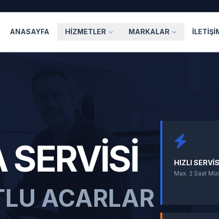
ANASAYFA
HIZMETLER
MARKALAR
İLETIŞI
 SERVISI
HIZLI SERVI
Max. 2 Saat Mü
TLU ACARLAR