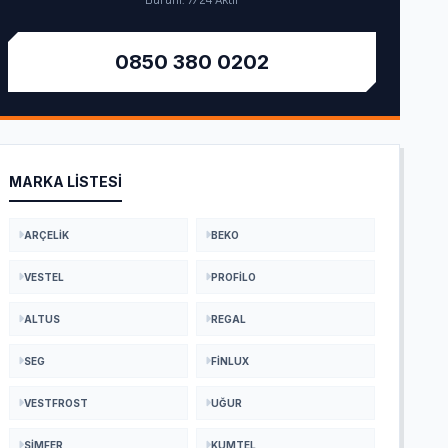
Durum: 7/24 Aktif
0850 380 0202
MARKA LISTESI
ARÇELIK
BEKO
VESTEL
PROFILO
ALTUS
REGAL
SEG
FINLUX
VESTFROST
UĞUR
SIMFER
KUMTEL