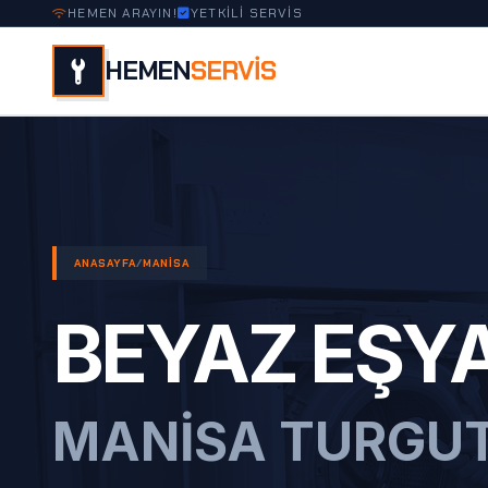
HEMEN ARAYIN!
YETKİLİ SERVİS
HEMEN
SERVİS
ANASAYFA
/
MANISA
BEYAZ EŞYA
MANISA TURGU