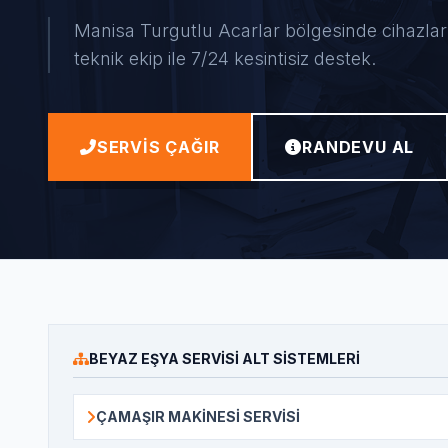
Manisa Turgutlu Acarlar bölgesinde cihazlarını
teknik ekip ile 7/24 kesintisiz destek.
SERVIS ÇAĞIR
RANDEVU AL
BEYAZ EŞYA SERVISI ALT SISTEMLERI
ÇAMAŞIR MAKINESI SERVISI