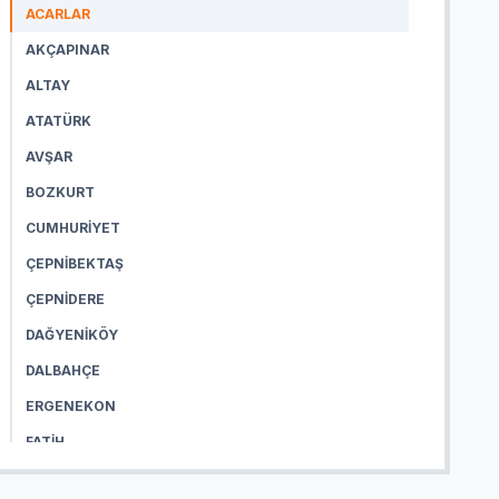
ACARLAR
AKÇAPINAR
ALTAY
ATATÜRK
AVŞAR
BOZKURT
CUMHURIYET
ÇEPNIBEKTAŞ
ÇEPNIDERE
DAĞYENIKÖY
DALBAHÇE
ERGENEKON
FATIH
HACIISALAR