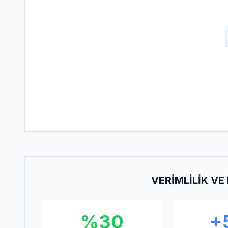
VERIMLILIK V
%30
+5