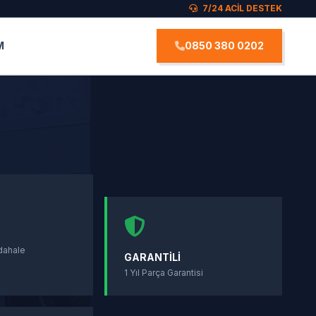
7/24 ACİL DESTEK
M
0850 380 0202
S
dahale
GARANTILI
1 Yıl Parça Garantisi