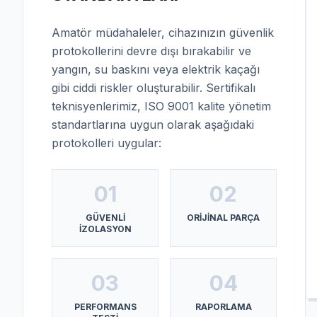
Amatör müdahaleler, cihazınızın güvenlik
protokollerini devre dışı bırakabilir ve
yangın, su baskını veya elektrik kaçağı
gibi ciddi riskler oluşturabilir. Sertifikalı
teknisyenlerimiz, ISO 9001 kalite yönetim
standartlarına uygun olarak aşağıdaki
protokolleri uygular:
01
02
GÜVENLI
ORIJINAL PARÇA
İZOLASYON
03
04
PERFORMANS
RAPORLAMA