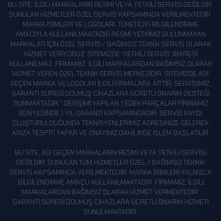
HARMANCIK
BU SITE, ILGILI MARKALARIN RESMI VEYA YETKILI SERVISI DEĞILDIR.
SUNULAN HIZMETLER ÖZEL SERVIS KAPSAMINDA VERILMEKTEDIR.
HASKÖY
MARKA ISIMLERI VE LOGOLARI, TÜKETICIYI BILGILENDIRME
İKISU
AMACIYLA KULLANILMAKTADIR.RESMI YETKIMIZ BULUNMAYAN
MARKALAR IÇIN ÖZEL SERVIS / BAĞIMSIZ TEKNIK SERVIS OLARAK
KALE
HIZMET VERIYORUZ. SITEMIZDE 'YETKILI SERVIS' IBARESI
KULLANILMAZ. FIRMAMIZ, ILGILI MARKALARDAN BAĞIMSIZ OLARAK
KARAÇAM
HIZMET VEREN ÖZEL TEKNIK SERVIS MERKEZIDIR. SITEMIZDE ADI
KEÇIKAYA
GEÇEN MARKA VE LOGOLAR ILGILI FIRMALARA AITTIR. SERVISIMIZ,
GARANTI SÜRESI DOLMUŞ CIHAZLARA ÜCRETLI ONARIM DESTEĞI
KILIÇLI
SUNMAKTADIR." DEĞIŞIMI YAPILAN YEDEK PARÇALAR FIRMAMIZ
KIRÜPINAR
BÜNYESINDE 1 YIL GARANTI KAPSAMINDADIR. SERVIS KAYDI
OLUŞTURULDUĞUNDA TEKNISYENLERIMIZ ADRESINIZE GELEREK
KIZILCA
ARIZA TESPITI YAPAR VE ONAYINIZ DAHILINDE IŞLEM BAŞLATILIR.
KOCAYOKUŞ
BU SITE, ADI GEÇEN MARKALARIN RESMI VEYA YETKILI SERVISI
KORUPINAR
DEĞILDIR. SUNULAN TÜM HIZMETLER ÖZEL / BAĞIMSIZ TEKNIK
SERVIS KAPSAMINDA VERILMEKTEDIR. MARKA ISIMLERI YALNIZCA
MESCITLI
BILGILENDIRME AMAÇLI KULLANILMAKTADIR. FIRMAMIZ, ILGILI
NAZLI
MARKALARDAN BAĞIMSIZ OLARAK HIZMET VERMEKTEDIR.
GARANTI SÜRESI DOLMUŞ CIHAZLARA ÜCRETLI ONARIM HIZMETI
OLUCAK
SUNULMAKTADIR.