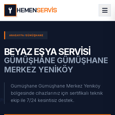
HEMEN
SERVİS
ANASAYFA
/
GÜMÜŞHANE
BEYAZ EŞYA SERVISI
GÜMÜŞHANE GÜMÜŞHANE
MERKEZ YENIKÖY
Gümüşhane Gümüşhane Merkez Yeniköy
bölgesinde cihazlarınız için sertifikalı teknik
ekip ile 7/24 kesintisiz destek.