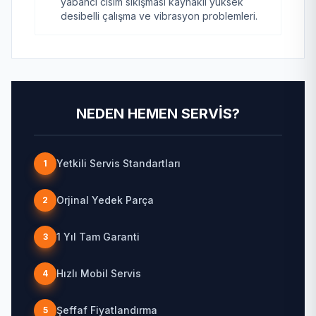
yabancı cisim sıkışması kaynaklı yüksek
desibelli çalışma ve vibrasyon problemleri.
NEDEN HEMEN SERVIS?
Yetkili Servis Standartları
1
Orjinal Yedek Parça
2
1 Yıl Tam Garanti
3
Hızlı Mobil Servis
4
Şeffaf Fiyatlandırma
5