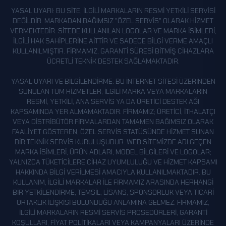
ÖRENCIK
YASAL UYARI: BU SITE, ILGILI MARKALARIN RESMI YETKILI SERVISI
PEHLIVANTAŞI
DEĞILDIR. MARKADAN BAĞIMSIZ "ÖZEL SERVIS" OLARAK HIZMET
VERMEKTEDIR. SITEDE KULLANILAN LOGOLAR VE MARKA ISIMLERI,
PIRAHMET
ILGILI HAK SAHIPLERINE AITTIR VE SADECE BILGI VERME AMAÇLI
SARIÇIÇEK
KULLANILMIŞTIR. FIRMAMIZ, GARANTI SÜRESI BITMIŞ CIHAZLARA
ÜCRETLI TEKNIK DESTEK SAĞLAMAKTADIR.
SÖĞÜTLÜ
YASAL UYARI VE BILGILENDIRME: BU INTERNET SITESI ÜZERINDEN
SUNGURBEYLI
SUNULAN TÜM HIZMETLER, ILGILI MARKA VEYA MARKALARIN
TANDIRLIK
RESMI, YETKILI, ANA SERVIS YA DA ÜRETICI DESTEK AĞI
KAPSAMINDA YER ALMAMAKTADIR. FIRMAMIZ; ÜRETICI, ITHALATÇI
YAĞLIDERE
VEYA DISTRIBÜTÖR FIRMALARDAN TAMAMEN BAĞIMSIZ OLARAK
YAĞMURDERE
FAALIYET GÖSTEREN, ÖZEL SERVIS STATÜSÜNDE HIZMET SUNAN
BIR TEKNIK SERVIS KURULUŞUDUR. WEB SITEMIZDE ADI GEÇEN
YAYLA
MARKA ISIMLERI, ÜRÜN ADLARI, MODEL BILGILERI VE LOGOLAR;
YALNIZCA TÜKETICILERE CIHAZ UYUMLULUĞU VE HIZMET KAPSAMI
YENICE
HAKKINDA BILGI VERILMESI AMACIYLA KULLANILMAKTADIR. BU
YENIKÖY
KULLANIM, ILGILI MARKALAR ILE FIRMAMIZ ARASINDA HERHANGI
BIR YETKILENDIRME, TEMSIL, LISANS, SPONSORLUK VEYA TICARI
YEŞILDERE
ORTAKLIK ILIŞKISI BULUNDUĞU ANLAMINA GELMEZ. FIRMAMIZ,
YEŞILYURT
ILGILI MARKALARIN RESMI SERVIS PROSEDÜRLERI, GARANTI
KOŞULLARI, FIYAT POLITIKALARI VEYA KAMPANYALARI ÜZERINDE