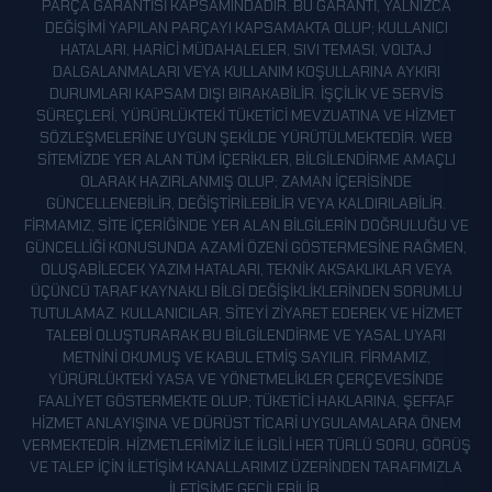
PARÇA GARANTISI KAPSAMINDADIR. BU GARANTI, YALNIZCA
DEĞIŞIMI YAPILAN PARÇAYI KAPSAMAKTA OLUP; KULLANICI
HATALARI, HARICI MÜDAHALELER, SIVI TEMASI, VOLTAJ
DALGALANMALARI VEYA KULLANIM KOŞULLARINA AYKIRI
DURUMLARI KAPSAM DIŞI BIRAKABILIR. İŞÇILIK VE SERVIS
SÜREÇLERI, YÜRÜRLÜKTEKI TÜKETICI MEVZUATINA VE HIZMET
SÖZLEŞMELERINE UYGUN ŞEKILDE YÜRÜTÜLMEKTEDIR. WEB
SITEMIZDE YER ALAN TÜM IÇERIKLER, BILGILENDIRME AMAÇLI
OLARAK HAZIRLANMIŞ OLUP; ZAMAN IÇERISINDE
GÜNCELLENEBILIR, DEĞIŞTIRILEBILIR VEYA KALDIRILABILIR.
FIRMAMIZ, SITE IÇERIĞINDE YER ALAN BILGILERIN DOĞRULUĞU VE
GÜNCELLIĞI KONUSUNDA AZAMI ÖZENI GÖSTERMESINE RAĞMEN,
OLUŞABILECEK YAZIM HATALARI, TEKNIK AKSAKLIKLAR VEYA
ÜÇÜNCÜ TARAF KAYNAKLI BILGI DEĞIŞIKLIKLERINDEN SORUMLU
TUTULAMAZ. KULLANICILAR, SITEYI ZIYARET EDEREK VE HIZMET
TALEBI OLUŞTURARAK BU BILGILENDIRME VE YASAL UYARI
METNINI OKUMUŞ VE KABUL ETMIŞ SAYILIR. FIRMAMIZ,
YÜRÜRLÜKTEKI YASA VE YÖNETMELIKLER ÇERÇEVESINDE
FAALIYET GÖSTERMEKTE OLUP; TÜKETICI HAKLARINA, ŞEFFAF
HIZMET ANLAYIŞINA VE DÜRÜST TICARI UYGULAMALARA ÖNEM
VERMEKTEDIR. HIZMETLERIMIZ ILE ILGILI HER TÜRLÜ SORU, GÖRÜŞ
VE TALEP IÇIN ILETIŞIM KANALLARIMIZ ÜZERINDEN TARAFIMIZLA
ILETIŞIME GEÇILEBILIR.