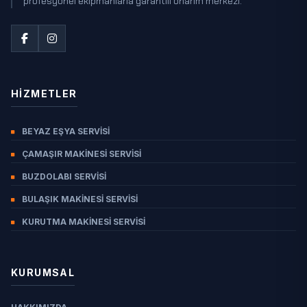
profesyonel ekipmanlarla garantili onarım merkezi.
AKOCAK
AKPINAR
AKSU YURDU
AKTUTAN
ALIBEYLER
HIZMETLER
ARPALI
BEYAZ EŞYA SERVISI
BAHÇECIK
ÇAMAŞIR MAKINESI SERVISI
BANDIRLIK
BUZDOLABI SERVISI
BOYLUCA
BULAŞIK MAKINESI SERVISI
ÇALI
ÇALTI
KURUTMA MAKINESI SERVISI
ÇAMLIKÖY
ÇATAK
KURUMSAL
ÇIÇEKLI