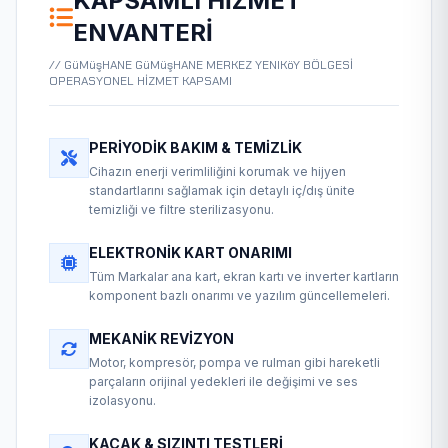
KAPSAMLI HIZMET
ENVANTERI
// GüMüşHANE GüMüşHANE MERKEZ YENIKöY BÖLGESİ
OPERASYONEL HİZMET KAPSAMI
PERIYODIK BAKIM & TEMIZLIK
Cihazın enerji verimliliğini korumak ve hijyen
standartlarını sağlamak için detaylı iç/dış ünite
temizliği ve filtre sterilizasyonu.
ELEKTRONIK KART ONARIMI
Tüm Markalar ana kart, ekran kartı ve inverter kartların
komponent bazlı onarımı ve yazılım güncellemeleri.
MEKANIK REVIZYON
Motor, kompresör, pompa ve rulman gibi hareketli
parçaların orijinal yedekleri ile değişimi ve ses
izolasyonu.
KAÇAK & SIZINTI TESTLERI