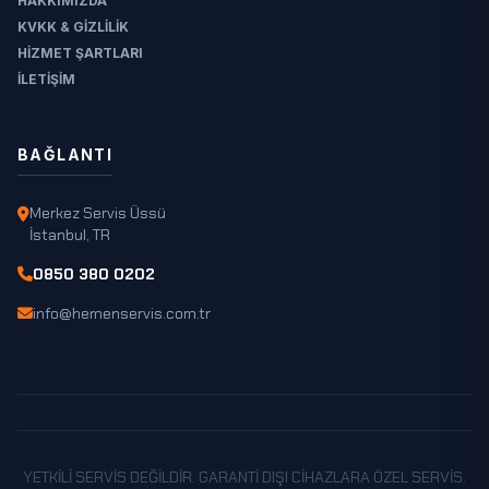
HAKKIMIZDA
ÇIMENLER
KVKK & GIZLILIK
ÇORAK
HIZMET ŞARTLARI
DEMIRÖREN
İLETIŞIM
DIBEKLI
DÖRTKONAK
BAĞLANTI
DUMANLI
Merkez Servis Üssü
DÜVERLIK
İstanbul, TR
ERGÜDEN
0850 380 0202
ESENYURT
info@hemenservis.com.tr
GEÇITKÖY
GÖKDERE
GÖKÇELER
GÜNEVI
GÜNGÖREN
YETKILI SERVIS DEĞILDIR. GARANTI DIŞI CIHAZLARA ÖZEL SERVIS.