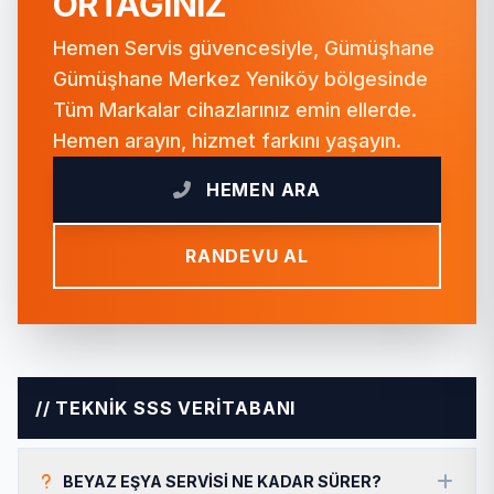
ORTAĞINIZ
Hemen Servis güvencesiyle, Gümüşhane
Gümüşhane Merkez Yeniköy bölgesinde
Tüm Markalar cihazlarınız emin ellerde.
Hemen arayın, hizmet farkını yaşayın.
HEMEN ARA
RANDEVU AL
// TEKNİK SSS VERİTABANI
BEYAZ EŞYA SERVISI NE KADAR SÜRER?