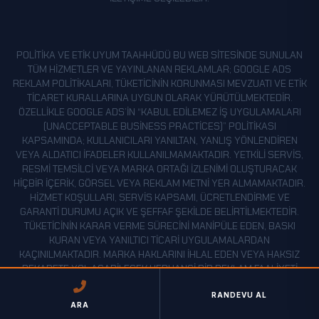
POLITIKA VE ETIK UYUM TAAHHÜDÜ BU WEB SITESINDE SUNULAN
TÜM HIZMETLER VE YAYINLANAN REKLAMLAR; GOOGLE ADS
REKLAM POLITIKALARI, TÜKETICININ KORUNMASI MEVZUATI VE ETIK
TICARET KURALLARINA UYGUN OLARAK YÜRÜTÜLMEKTEDIR.
ÖZELLIKLE GOOGLE ADS’IN “KABUL EDILEMEZ İŞ UYGULAMALARI
(UNACCEPTABLE BUSINESS PRACTICES)” POLITIKASI
KAPSAMINDA; KULLANICILARI YANILTAN, YANLIŞ YÖNLENDIREN
VEYA ALDATICI IFADELER KULLANILMAMAKTADIR. YETKILI SERVIS,
RESMI TEMSILCI VEYA MARKA ORTAĞI IZLENIMI OLUŞTURACAK
HIÇBIR IÇERIK, GÖRSEL VEYA REKLAM METNI YER ALMAMAKTADIR.
HIZMET KOŞULLARI, SERVIS KAPSAMI, ÜCRETLENDIRME VE
GARANTI DURUMU AÇIK VE ŞEFFAF ŞEKILDE BELIRTILMEKTEDIR.
TÜKETICININ KARAR VERME SÜRECINI MANIPÜLE EDEN, BASKI
KURAN VEYA YANILTICI TICARI UYGULAMALARDAN
KAÇINILMAKTADIR. MARKA HAKLARINI IHLAL EDEN VEYA HAKSIZ
REKABETE YOL AÇABILECEK HERHANGI BIR REKLAM FAALIYETI
YÜRÜTÜLMEMEKTEDIR. AMACIMIZ, KULLANICILARIN DOĞRU BILGIYE
ULAŞMASINI SAĞLAMAK VE GÜVENILIR, ŞEFFAF BIR SERVIS
RANDEVU AL
ARA
DENEYIMI SUNMAKTIR.