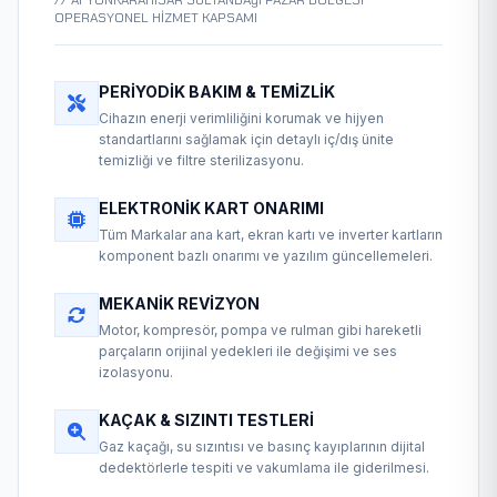
// AFYONKARAHISAR SULTANDAğı PAZAR BÖLGESİ
OPERASYONEL HİZMET KAPSAMI
PERIYODIK BAKIM & TEMIZLIK
Cihazın enerji verimliliğini korumak ve hijyen
standartlarını sağlamak için detaylı iç/dış ünite
temizliği ve filtre sterilizasyonu.
ELEKTRONIK KART ONARIMI
Tüm Markalar ana kart, ekran kartı ve inverter kartların
komponent bazlı onarımı ve yazılım güncellemeleri.
MEKANIK REVIZYON
Motor, kompresör, pompa ve rulman gibi hareketli
parçaların orijinal yedekleri ile değişimi ve ses
izolasyonu.
KAÇAK & SIZINTI TESTLERI
Gaz kaçağı, su sızıntısı ve basınç kayıplarının dijital
dedektörlerle tespiti ve vakumlama ile giderilmesi.