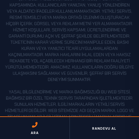
KAPSAMINDA; KULLANICILARI YANILTAN, YANLIŞ YÖNLENDIREN
VEYA ALDATICI IFADELER KULLANILMAMAKTADIR. YETKILI SERVIS,
RESMI TEMSILCI VEYA MARKA ORTAĞI IZLENIMI OLUŞTURACAK
HIÇBIR IÇERIK, GÖRSEL VEYA REKLAM METNI YER ALMAMAKTADIR.
HIZMET KOŞULLARI, SERVIS KAPSAMI, ÜCRETLENDIRME VE
GARANTI DURUMU AÇIK VE ŞEFFAF ŞEKILDE BELIRTILMEKTEDIR.
TÜKETICININ KARAR VERME SÜRECINI MANIPÜLE EDEN, BASKI
KURAN VEYA YANILTICI TICARI UYGULAMALARDAN
KAÇINILMAKTADIR. MARKA HAKLARINI IHLAL EDEN VEYA HAKSIZ
REKABETE YOL AÇABILECEK HERHANGI BIR REKLAM FAALIYETI
YÜRÜTÜLMEMEKTEDIR. AMACIMIZ, KULLANICILARIN DOĞRU BILGIYE
ULAŞMASINI SAĞLAMAK VE GÜVENILIR, ŞEFFAF BIR SERVIS
DENEYIMI SUNMAKTIR.
YASAL BILGILENDIRME VE MARKA BAĞIMSIZLIĞI BU WEB SITESI,
BAĞIMSIZ BIR ÖZEL TEKNIK SERVIS TARAFINDAN IŞLETILMEKTEDIR.
SUNULAN HIZMETLER, ILGILI MARKALARIN YETKILI SERVIS
HIZMETLERI DEĞILDIR. WEB SITEMIZDE ADI GEÇEN MARKA, LOGO VE
TICARI UNVANLAR ILGILI FIRMALARIN TESCILLI MARKALARIDIR VE
YALNIZCA CIHAZLARIN HANGI MARKALARA AIT OLDUĞUNU
BELIRTMEK AMACIYLA KULLANILMAKTADIR. İLGILI MARKALAR ILE
RANDEVU AL
ARA
HERHANGI BIR RESMÎ ORTAKLIK, YETKILENDIRME VEYA