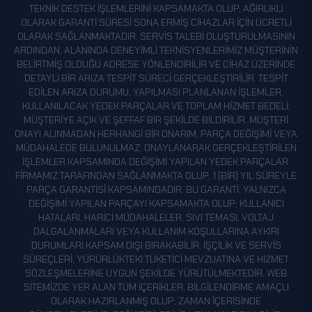
TEKNIK DESTEK IŞLEMLERINI KAPSAMAKTA OLUP, AĞIRLIKLI
OLARAK GARANTI SÜRESI SONA ERMIŞ CIHAZLAR IÇIN ÜCRETLI
OLARAK SAĞLANMAKTADIR. SERVIS TALEBI OLUŞTURULMASININ
ARDINDAN, ALANINDA DENEYIMLI TEKNISYENLERIMIZ MÜŞTERININ
BELIRTMIŞ OLDUĞU ADRESE YÖNLENDIRILIR VE CIHAZ ÜZERINDE
DETAYLI BIR ARIZA TESPIT SÜRECI GERÇEKLEŞTIRILIR. TESPIT
EDILEN ARIZA DURUMU, YAPILMASI PLANLANAN IŞLEMLER,
KULLANILACAK YEDEK PARÇALAR VE TOPLAM HIZMET BEDELI,
MÜŞTERIYE AÇIK VE ŞEFFAF BIR ŞEKILDE BILDIRILIR. MÜŞTERI
ONAYI ALINMADAN HERHANGI BIR ONARIM, PARÇA DEĞIŞIMI VEYA
MÜDAHALEDE BULUNULMAZ. ONAYLANARAK GERÇEKLEŞTIRILEN
IŞLEMLER KAPSAMINDA DEĞIŞIMI YAPILAN YEDEK PARÇALAR,
FIRMAMIZ TARAFINDAN SAĞLANMAKTA OLUP, 1 (BIR) YIL SÜREYLE
PARÇA GARANTISI KAPSAMINDADIR. BU GARANTI, YALNIZCA
DEĞIŞIMI YAPILAN PARÇAYI KAPSAMAKTA OLUP; KULLANICI
HATALARI, HARICI MÜDAHALELER, SIVI TEMASI, VOLTAJ
DALGALANMALARI VEYA KULLANIM KOŞULLARINA AYKIRI
DURUMLARI KAPSAM DIŞI BIRAKABILIR. İŞÇILIK VE SERVIS
SÜREÇLERI, YÜRÜRLÜKTEKI TÜKETICI MEVZUATINA VE HIZMET
SÖZLEŞMELERINE UYGUN ŞEKILDE YÜRÜTÜLMEKTEDIR. WEB
SITEMIZDE YER ALAN TÜM IÇERIKLER, BILGILENDIRME AMAÇLI
OLARAK HAZIRLANMIŞ OLUP; ZAMAN IÇERISINDE