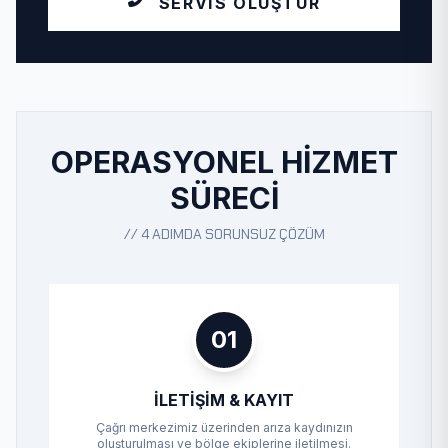
SERVIS OLUŞTUR
OPERASYONEL HIZMET
SÜRECI
// 4 ADIMDA SORUNSUZ ÇÖZÜM
01
İLETIŞIM & KAYIT
Çağrı merkezimiz üzerinden arıza kaydınızın
oluşturulması ve bölge ekiplerine iletilmesi.