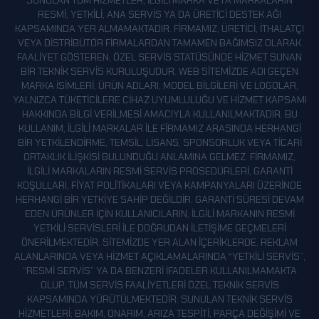
SUNULAN TÜM HIZMETLER, ILGILI MARKA VEYA MARKALARIN
RESMI, YETKILI, ANA SERVIS YA DA ÜRETICI DESTEK AĞI
KAPSAMINDA YER ALMAMAKTADIR. FIRMAMIZ; ÜRETICI, ITHALATÇI
VEYA DISTRIBÜTÖR FIRMALARDAN TAMAMEN BAĞIMSIZ OLARAK
FAALIYET GÖSTEREN, ÖZEL SERVIS STATÜSÜNDE HIZMET SUNAN
BIR TEKNIK SERVIS KURULUŞUDUR. WEB SITEMIZDE ADI GEÇEN
MARKA ISIMLERI, ÜRÜN ADLARI, MODEL BILGILERI VE LOGOLAR;
YALNIZCA TÜKETICILERE CIHAZ UYUMLULUĞU VE HIZMET KAPSAMI
HAKKINDA BILGI VERILMESI AMACIYLA KULLANILMAKTADIR. BU
KULLANIM, ILGILI MARKALAR ILE FIRMAMIZ ARASINDA HERHANGI
BIR YETKILENDIRME, TEMSIL, LISANS, SPONSORLUK VEYA TICARI
ORTAKLIK ILIŞKISI BULUNDUĞU ANLAMINA GELMEZ. FIRMAMIZ,
ILGILI MARKALARIN RESMI SERVIS PROSEDÜRLERI, GARANTI
KOŞULLARI, FIYAT POLITIKALARI VEYA KAMPANYALARI ÜZERINDE
HERHANGI BIR YETKIYE SAHIP DEĞILDIR. GARANTI SÜRESI DEVAM
EDEN ÜRÜNLER IÇIN KULLANICILARIN, ILGILI MARKANIN RESMI
YETKILI SERVISLERI ILE DOĞRUDAN ILETIŞIME GEÇMELERI
ÖNERILMEKTEDIR. SITEMIZDE YER ALAN IÇERIKLERDE, REKLAM
ALANLARINDA VEYA HIZMET AÇIKLAMALARINDA “YETKILI SERVIS”,
“RESMI SERVIS” YA DA BENZERI IFADELER KULLANILMAMAKTA
OLUP, TÜM SERVIS FAALIYETLERI ÖZEL TEKNIK SERVIS
KAPSAMINDA YÜRÜTÜLMEKTEDIR. SUNULAN TEKNIK SERVIS
HIZMETLERI; BAKIM, ONARIM, ARIZA TESPITI, PARÇA DEĞIŞIMI VE