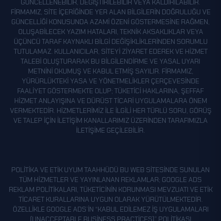
GÜNCELLENEBILIR, DEĞIŞTIRILEBILIR VEYA KALDIRILABILIR.
FIRMAMIZ, SITE IÇERIĞINDE YER ALAN BILGILERIN DOĞRULUĞU VE
GÜNCELLIĞI KONUSUNDA AZAMI ÖZENI GÖSTERMESINE RAĞMEN,
OLUŞABILECEK YAZIM HATALARI, TEKNIK AKSAKLIKLAR VEYA
ÜÇÜNCÜ TARAF KAYNAKLI BILGI DEĞIŞIKLIKLERINDEN SORUMLU
TUTULAMAZ. KULLANICILAR, SITEYI ZIYARET EDEREK VE HIZMET
TALEBI OLUŞTURARAK BU BILGILENDIRME VE YASAL UYARI
METNINI OKUMUŞ VE KABUL ETMIŞ SAYILIR. FIRMAMIZ,
YÜRÜRLÜKTEKI YASA VE YÖNETMELIKLER ÇERÇEVESINDE
FAALIYET GÖSTERMEKTE OLUP; TÜKETICI HAKLARINA, ŞEFFAF
HIZMET ANLAYIŞINA VE DÜRÜST TICARI UYGULAMALARA ÖNEM
VERMEKTEDIR. HIZMETLERIMIZ ILE ILGILI HER TÜRLÜ SORU, GÖRÜŞ
VE TALEP IÇIN ILETIŞIM KANALLARIMIZ ÜZERINDEN TARAFIMIZLA
ILETIŞIME GEÇILEBILIR.
POLITIKA VE ETIK UYUM TAAHHÜDÜ BU WEB SITESINDE SUNULAN
TÜM HIZMETLER VE YAYINLANAN REKLAMLAR; GOOGLE ADS
REKLAM POLITIKALARI, TÜKETICININ KORUNMASI MEVZUATI VE ETIK
TICARET KURALLARINA UYGUN OLARAK YÜRÜTÜLMEKTEDIR.
ÖZELLIKLE GOOGLE ADS’IN “KABUL EDILEMEZ İŞ UYGULAMALARI
(UNACCEPTABLE BUSINESS PRACTICES)” POLITIKASI