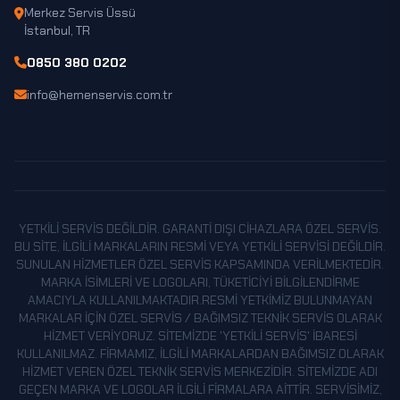
Merkez Servis Üssü
İstanbul, TR
0850 380 0202
info@hemenservis.com.tr
YETKILI SERVIS DEĞILDIR. GARANTI DIŞI CIHAZLARA ÖZEL SERVIS.
BU SITE, ILGILI MARKALARIN RESMI VEYA YETKILI SERVISI DEĞILDIR.
SUNULAN HIZMETLER ÖZEL SERVIS KAPSAMINDA VERILMEKTEDIR.
MARKA ISIMLERI VE LOGOLARI, TÜKETICIYI BILGILENDIRME
AMACIYLA KULLANILMAKTADIR.RESMI YETKIMIZ BULUNMAYAN
MARKALAR IÇIN ÖZEL SERVIS / BAĞIMSIZ TEKNIK SERVIS OLARAK
HIZMET VERIYORUZ. SITEMIZDE 'YETKILI SERVIS' IBARESI
KULLANILMAZ. FIRMAMIZ, ILGILI MARKALARDAN BAĞIMSIZ OLARAK
HIZMET VEREN ÖZEL TEKNIK SERVIS MERKEZIDIR. SITEMIZDE ADI
GEÇEN MARKA VE LOGOLAR ILGILI FIRMALARA AITTIR. SERVISIMIZ,