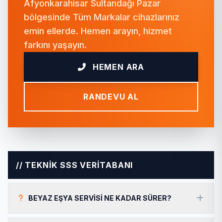
Afyonkarahisar Sultandağı Pazar
bölgesinde Tüm Markalar cihazlarınız
emin ellerde. Hemen arayın, hizmet
farkını yaşayın.
HEMEN ARA
RANDEVU AL
// TEKNİK SSS VERİTABANI
BEYAZ EŞYA SERVISI NE KADAR SÜRER?