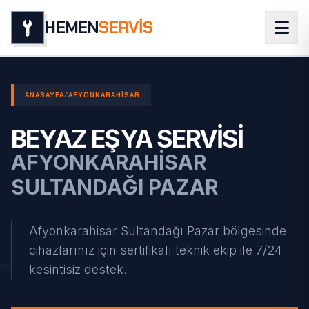
HEMEN
SERVİS
ANASAYFA
/
AFYONKARAHISAR
BEYAZ EŞYA SERVISI
AFYONKARAHISAR
SULTANDAĞI PAZAR
Afyonkarahisar Sultandağı Pazar bölgesinde
cihazlarınız için sertifikalı teknik ekip ile 7/24
kesintisiz destek.