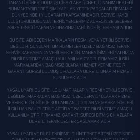
GARANTI SÜRESI DOLMUŞ CIHAZLARA ÜCRETLI ONARIM DESTEĞI
SUNMAKTADIR." DEĞIŞIMI YAPILAN YEDEK PARÇALAR FIRMAMIZ
BÜNYESINDE 1 YIL GARANTI KAPSAMINDADIR. SERVIS KAYDI
OLUŞTURULDUĞUNDA TEKNISYENLERIMIZ ADRESINIZE GELEREK
ARIZA TESPITI YAPAR VE ONAYINIZ DAHILINDE IŞLEM BAŞLATILIR.
BU SITE, ADI GEÇEN MARKALARIN RESMI VEYA YETKILI SERVISI
DEĞILDIR. SUNULAN TÜM HIZMETLER ÖZEL / BAĞIMSIZ TEKNIK
SERVIS KAPSAMINDA VERILMEKTEDIR. MARKA ISIMLERI YALNIZCA
BILGILENDIRME AMAÇLI KULLANILMAKTADIR. FIRMAMIZ, ILGILI
MARKALARDAN BAĞIMSIZ OLARAK HIZMET VERMEKTEDIR.
GARANTI SÜRESI DOLMUŞ CIHAZLARA ÜCRETLI ONARIM HIZMETI
SUNULMAKTADIR.
YASAL UYARI: BU SITE, ILGILI MARKALARIN RESMI YETKILI SERVISI
DEĞILDIR. MARKADAN BAĞIMSIZ "ÖZEL SERVIS" OLARAK HIZMET
VERMEKTEDIR. SITEDE KULLANILAN LOGOLAR VE MARKA ISIMLERI,
ILGILI HAK SAHIPLERINE AITTIR VE SADECE BILGI VERME AMAÇLI
KULLANILMIŞTIR. FIRMAMIZ, GARANTI SÜRESI BITMIŞ CIHAZLARA
ÜCRETLI TEKNIK DESTEK SAĞLAMAKTADIR.
YASAL UYARI VE BILGILENDIRME: BU INTERNET SITESI ÜZERINDEN