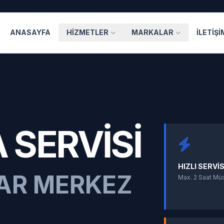
ANASAYFA
HIZMETLER
MARKALAR
İLETIŞI
 SERVISI
HIZLI SERVI
AR MERKEZ
Max. 2 Saat Mü