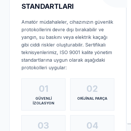
STANDARTLARI
Amatör müdahaleler, cihazınızın güvenlik
protokollerini devre dışı bırakabilir ve
yangın, su baskını veya elektrik kaçağı
gibi ciddi riskler oluşturabilir. Sertifikalı
teknisyenlerimiz, ISO 9001 kalite yönetim
standartlarına uygun olarak aşağıdaki
protokolleri uygular:
01
02
GÜVENLI
ORIJINAL PARÇA
İZOLASYON
03
04