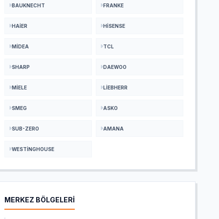
BAUKNECHT
FRANKE
HAIER
HISENSE
MIDEA
TCL
SHARP
DAEWOO
MIELE
LIEBHERR
SMEG
ASKO
SUB-ZERO
AMANA
WESTINGHOUSE
MERKEZ BÖLGELERİ