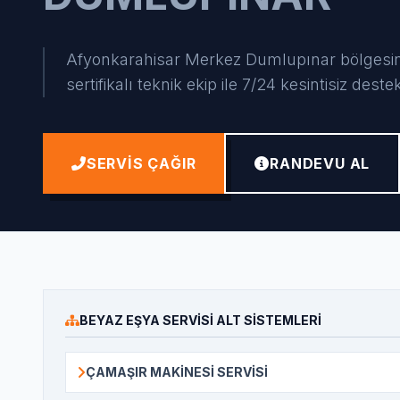
Afyonkarahisar Merkez Dumlupınar bölgesind
sertifikalı teknik ekip ile 7/24 kesintisiz deste
SERVIS ÇAĞIR
RANDEVU AL
BEYAZ EŞYA SERVISI ALT SISTEMLERI
ÇAMAŞIR MAKINESI SERVISI