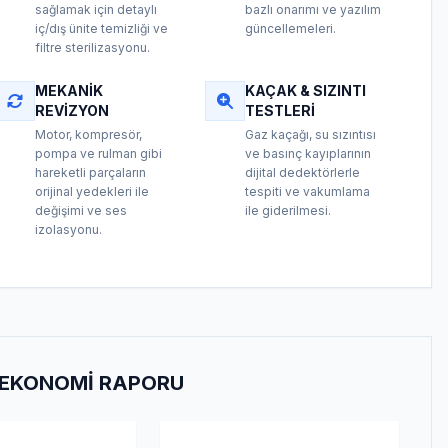
sağlamak için detaylı
bazlı onarımı ve yazılım
iç/dış ünite temizliği ve
güncellemeleri.
filtre sterilizasyonu.
MEKANIK
KAÇAK & SIZINTI
REVIZYON
TESTLERI
Motor, kompresör,
Gaz kaçağı, su sızıntısı
pompa ve rulman gibi
ve basınç kayıplarının
hareketli parçaların
dijital dedektörlerle
orijinal yedekleri ile
tespiti ve vakumlama
değişimi ve ses
ile giderilmesi.
izolasyonu.
E EKONOMI RAPORU