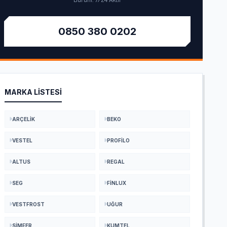
Durum: 7/24 Aktif
0850 380 0202
MARKA LISTESI
ARÇELIK
BEKO
VESTEL
PROFILO
ALTUS
REGAL
SEG
FINLUX
VESTFROST
UĞUR
SIMFER
KUMTEL