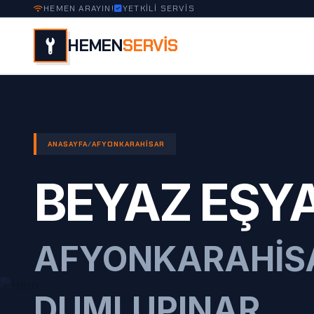
HEMEN ARAYIN!
YETKİLİ SERVİS
HEMEN
SERVİS
ANASAYFA
/
AFYONKARAHISAR
BEYAZ EŞYA
AFYONKARAHIS
DUMLUPINAR