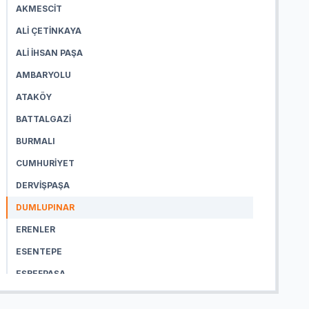
AKMESCIT
ALI ÇETINKAYA
ALI İHSAN PAŞA
AMBARYOLU
ATAKÖY
BATTALGAZI
BURMALI
CUMHURIYET
DERVIŞPAŞA
DUMLUPINAR
ERENLER
ESENTEPE
EŞREFPAŞA
FATIH