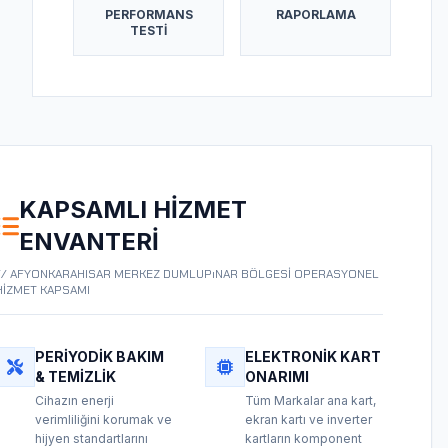
PERFORMANS
RAPORLAMA
TESTI
KAPSAMLI HIZMET
ENVANTERI
// AFYONKARAHISAR MERKEZ DUMLUPıNAR BÖLGESİ OPERASYONEL
HİZMET KAPSAMI
PERIYODIK BAKIM
ELEKTRONIK KART
& TEMIZLIK
ONARIMI
Cihazın enerji
Tüm Markalar ana kart,
verimliliğini korumak ve
ekran kartı ve inverter
hijyen standartlarını
kartların komponent