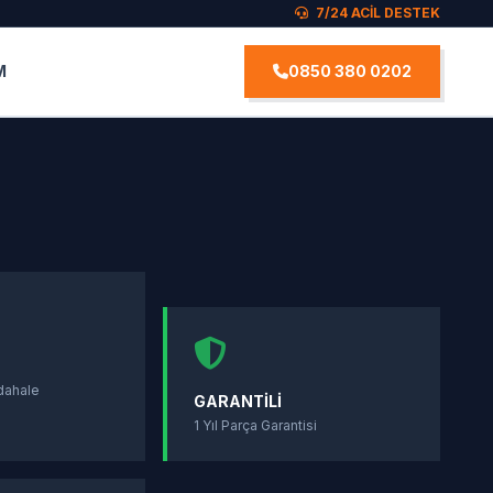
7/24 ACİL DESTEK
M
0850 380 0202
S
dahale
GARANTILI
1 Yıl Parça Garantisi